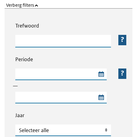
Verberg filters
Webcontent zoeken
Trefwoord
Trefwoord
Periode
Begindatum van de periode
—
Einddatum van de periode
Jaar
Jaar