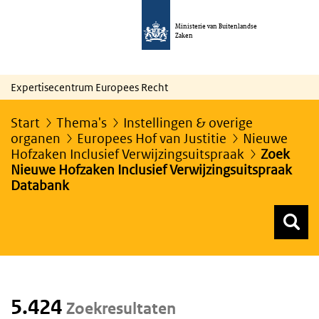
Ministerie van Buitenlandse
Zaken
Expertisecentrum Europees Recht
Start
Thema's
Instellingen & overige
organen
Europees Hof van Justitie
Nieuwe
Hofzaken Inclusief Verwijzingsuitspraak
Zoek
Nieuwe Hofzaken Inclusief Verwijzingsuitspraak
Databank
Z
Z
Top menu zoeken
5.424
Zoekresultaten