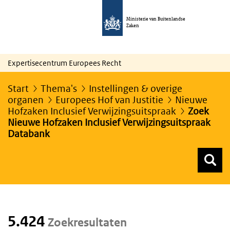
Ministerie van Buitenlandse
Zaken
Expertisecentrum Europees Recht
Start
Thema's
Instellingen & overige
organen
Europees Hof van Justitie
Nieuwe
Hofzaken Inclusief Verwijzingsuitspraak
Zoek
Nieuwe Hofzaken Inclusief Verwijzingsuitspraak
Databank
Z
Z
Top menu zoeken
5.424
Zoekresultaten