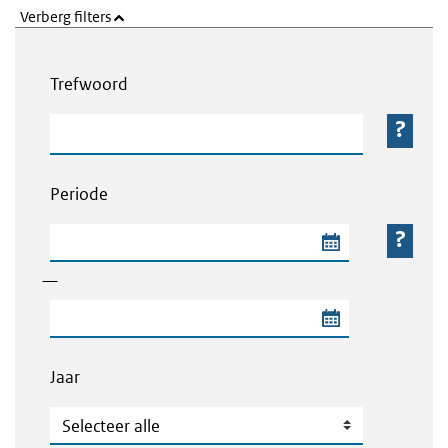
Verberg filters
Webcontent zoeken
Trefwoord
Trefwoord
Periode
Begindatum van de periode
—
Einddatum van de periode
Jaar
Jaar