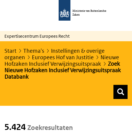
Ministerie van Buitenlandse
Zaken
Expertisecentrum Europees Recht
Start
Thema's
Instellingen & overige
organen
Europees Hof van Justitie
Nieuwe
Hofzaken Inclusief Verwijzingsuitspraak
Zoek
Nieuwe Hofzaken Inclusief Verwijzingsuitspraak
Databank
Z
Z
Top menu zoeken
5.424
Zoekresultaten