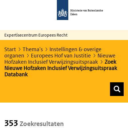
Ministerie van Buitenlandse
Zaken
Expertisecentrum Europees Recht
Start
Thema's
Instellingen & overige
organen
Europees Hof van Justitie
Nieuwe
Hofzaken Inclusief Verwijzingsuitspraak
Zoek
Nieuwe Hofzaken Inclusief Verwijzingsuitspraak
Databank
Z
Z
Top menu zoeken
353
Zoekresultaten