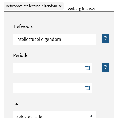
Trefwoord: intellectueel eigendom
Verberg filters
Webcontent zoeken
Trefwoord
Trefwoord
Periode
Begindatum van de periode
—
Einddatum van de periode
Jaar
Jaar