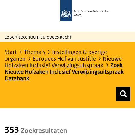
Ministerie van Buitenlandse
Zaken
Expertisecentrum Europees Recht
Start
Thema's
Instellingen & overige
organen
Europees Hof van Justitie
Nieuwe
Hofzaken Inclusief Verwijzingsuitspraak
Zoek
Nieuwe Hofzaken Inclusief Verwijzingsuitspraak
Databank
Z
Z
Top menu zoeken
353
Zoekresultaten