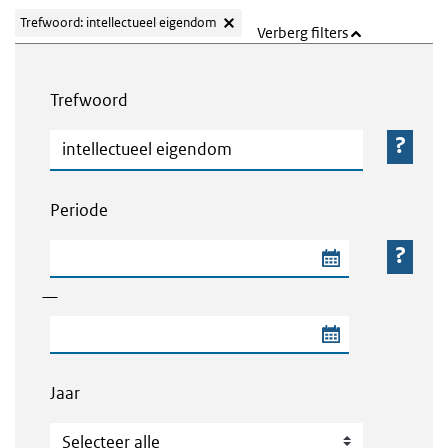
Trefwoord: intellectueel eigendom
Verberg filters
Webcontent zoeken
Trefwoord
Trefwoord
Periode
Begindatum van de periode
—
Einddatum van de periode
Jaar
Jaar