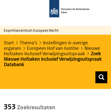
Ministerie van Buitenlandse
Zaken
Expertisecentrum Europees Recht
Start
Thema's
Instellingen & overige
organen
Europees Hof van Justitie
Nieuwe
Hofzaken Inclusief Verwijzingsuitspraak
Zoek
Nieuwe Hofzaken Inclusief Verwijzingsuitspraak
Databank
Z
Z
Top menu zoeken
353
Zoekresultaten