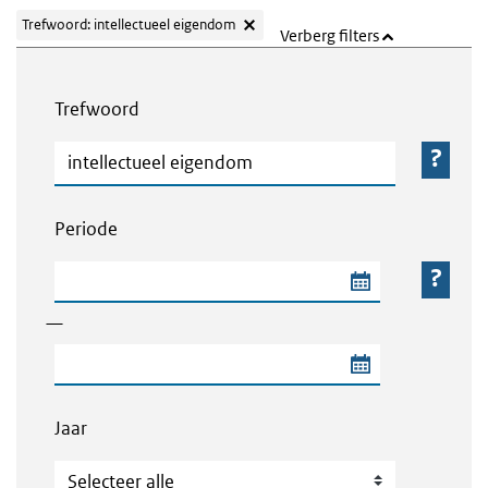
Trefwoord: intellectueel eigendom
Verberg filters
Webcontent zoeken
Trefwoord
Trefwoord
Periode
Begindatum van de periode
—
Einddatum van de periode
Jaar
Jaar