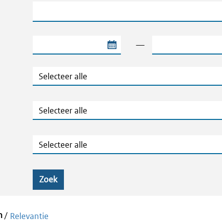
Trefwoord
Begindatum van de periode
Einddatum van de 
—
Type
Jaar
Ministeries
Zoek
m
/
Relevantie