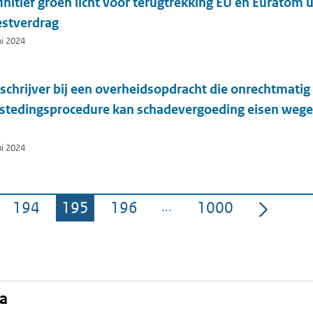
initief groen licht voor terugtrekking EU en Euratom u
stverdrag
ni 2024
schrijver bij een overheidsopdracht die onrechtmatig 
stedingsprocedure kan schadevergoeding eisen wegen
ni 2024
194
195
196
1000
Pagina
Pagina
Pagina
Pagina
na