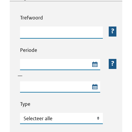
Webcontent zoeken
Trefwoord
Trefwoord
Periode
Begindatum van de periode
—
Einddatum van de periode
Type
Type