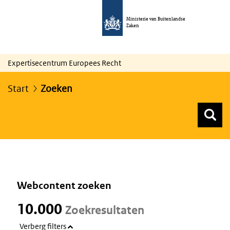
Ministerie van Buitenlandse
Zaken
Expertisecentrum Europees Recht
Start
Zoeken
Z
Z
Top menu zoeken
Webcontent zoeken
10.000
Zoekresultaten
Verberg filters