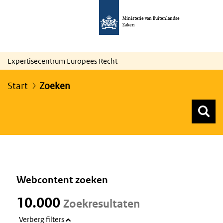
Ministerie van Buitenlandse
Zaken
Expertisecentrum Europees Recht
Start
Zoeken
Z
Z
Top menu zoeken
Webcontent zoeken
10.000
Zoekresultaten
Verberg filters