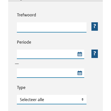
Webcontent zoeken
Trefwoord
Trefwoord
Periode
Begindatum van de periode
—
Einddatum van de periode
Type
Type