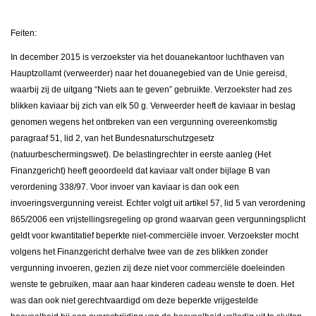
Feiten:
In december 2015 is verzoekster via het douanekantoor luchthaven van
Hauptzollamt (verweerder) naar het douanegebied van de Unie gereisd,
waarbij zij de uitgang “Niets aan te geven” gebruikte. Verzoekster had zes
blikken kaviaar bij zich van elk 50 g. Verweerder heeft de kaviaar in beslag
genomen wegens het ontbreken van een vergunning overeenkomstig
paragraaf 51, lid 2, van het Bundesnaturschutzgesetz
(natuurbeschermingswet). De belastingrechter in eerste aanleg (Het
Finanzgericht) heeft geoordeeld dat kaviaar valt onder bijlage B van
verordening 338/97. Voor invoer van kaviaar is dan ook een
invoeringsvergunning vereist. Echter volgt uit artikel 57, lid 5 van verordening
865/2006 een vrijstellingsregeling op grond waarvan geen vergunningsplicht
geldt voor kwantitatief beperkte niet-commerciële invoer. Verzoekster mocht
volgens het Finanzgericht derhalve twee van de zes blikken zonder
vergunning invoeren, gezien zij deze niet voor commerciële doeleinden
wenste te gebruiken, maar aan haar kinderen cadeau wenste te doen. Het
was dan ook niet gerechtvaardigd om deze beperkte vrijgestelde