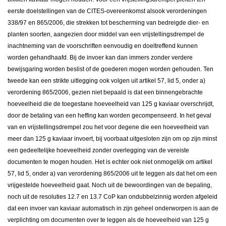
eerste doelstellingen van de CITES-overeenkomst alsook verordeningen
338/97 en 865/2006, die strekken tot bescherming van bedreigde dier- en
planten soorten, aangezien door middel van een vrijstellingsdrempel de
inachtneming van de voorschriften eenvoudig en doeltreffend kunnen
worden gehandhaafd. Bij de invoer kan dan immers zonder verdere
bewijsgaring worden beslist of de goederen mogen worden gehouden. Ten
tweede kan een strikte uitlegging ook volgen uit artikel 57, lid 5, onder a)
verordening 865/2006, gezien niet bepaald is dat een binnengebrachte
hoeveelheid die de toegestane hoeveelheid van 125 g kaviaar overschrijdt,
door de betaling van een heffing kan worden gecompenseerd. In het geval
van en vrijstellingsdrempel zou het voor degene die een hoeveelheid van
meer dan 125 g kaviaar invoert, bij voorbaat uitgesloten zijn om op zijn minst
een gedeeltelijke hoeveelheid zonder overlegging van de vereiste
documenten te mogen houden. Het is echter ook niet onmogelijk om artikel
57, lid 5, onder a) van verordening 865/2006 uit te leggen als dat het om een
vrijgestelde hoeveelheid gaat. Noch uit de bewoordingen van de bepaling,
noch uit de resoluties 12.7 en 13.7 CoP kan ondubbelzinnig worden afgeleid
dat een invoer van kaviaar automatisch in zijn geheel onderworpen is aan de
verplichting om documenten over te leggen als de hoeveelheid van 125 g