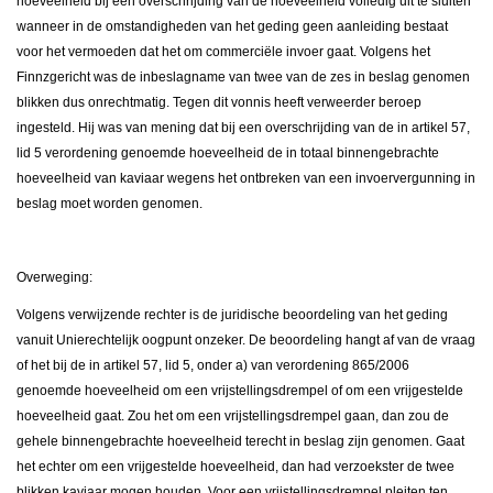
hoeveelheid bij een overschrijding van de hoeveelheid volledig uit te sluiten
wanneer in de omstandigheden van het geding geen aanleiding bestaat
voor het vermoeden dat het om commerciële invoer gaat. Volgens het
Finnzgericht was de inbeslagname van twee van de zes in beslag genomen
blikken dus onrechtmatig. Tegen dit vonnis heeft verweerder beroep
ingesteld. Hij was van mening dat bij een overschrijding van de in artikel 57,
lid 5 verordening genoemde hoeveelheid de in totaal binnengebrachte
hoeveelheid van kaviaar wegens het ontbreken van een invoervergunning in
beslag moet worden genomen.
Overweging:
Volgens verwijzende rechter is de juridische beoordeling van het geding
vanuit Unierechtelijk oogpunt onzeker. De beoordeling hangt af van de vraag
of het bij de in artikel 57, lid 5, onder a) van verordening 865/2006
genoemde hoeveelheid om een vrijstellingsdrempel of om een vrijgestelde
hoeveelheid gaat. Zou het om een vrijstellingsdrempel gaan, dan zou de
gehele binnengebrachte hoeveelheid terecht in beslag zijn genomen. Gaat
het echter om een vrijgestelde hoeveelheid, dan had verzoekster de twee
blikken kaviaar mogen houden. Voor een vrijstellingsdrempel pleiten ten