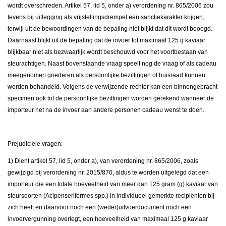
wordt overschreden. Artikel 57, lid 5, onder a) verordening nr. 865/2006 zou
tevens bij uitlegging als vrijstellingsdrempel een sanctiekarakter krijgen,
terwijl uit de bewoordingen van de bepaling niet blijkt dat dit wordt beoogd.
Daarnaast blijkt uit de bepaling dat de invoer tot maximaal 125 g kaviaar
blijkbaar niet als bezwaarlijk wordt beschouwd voor het voortbestaan van
steurachtigen. Naast bovenstaande vraag speelt nog de vraag of als cadeau
meegenomen goederen als persoonlijke bezittingen of huisraad kunnen
worden behandeld. Volgens de verwijzende rechter kan een binnengebracht
specimen ook tot de persoonlijke bezittingen worden gerekend wanneer de
importeur het na de invoer aan andere personen cadeau wenst te doen.
Prejudiciële vragen:
1) Dient artikel 57, lid 5, onder a), van verordening nr. 865/2006, zoals
gewijzigd bij verordening nr. 2015/870, aldus te worden uitgelegd dat een
importeur die een totale hoeveelheid van meer dan 125 gram (g) kaviaar van
steursoorten (Acipenseriformes spp.) in individueel gemerkte recipiënten bij
zich heeft en daarvoor noch een (weder)uitvoerdocument noch een
invoervergunning overlegt, een hoeveelheid van maximaal 125 g kaviaar