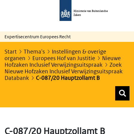
Ministerie van Buitenlandse
Zaken
Expertisecentrum Europees Recht
Start
Thema's
Instellingen & overige
organen
Europees Hof van Justitie
Nieuwe
Hofzaken Inclusief Verwijzingsuitspraak
Zoek
Nieuwe Hofzaken Inclusief Verwijzingsuitspraak
Databank
C-087/20 Hauptzollamt B
Z
Z
Top menu zoeken
C-087/20 Hauptzollamt B