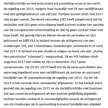
Verblijfsrichtlijn en het instrument tot omzetting ervan in Iers recht,
de regeling van 2015, wegens haar huwelijk met ZK een verblijfskaart
met een geldigheidsduur van vijf jaar. Partijen wonen sinds mei 2017
niet langer samen. De eerste verzoeker (ZK) heeft aangevoerd dat hij
sindsdien met DLS geen vooruitgang heeft kunnen maken ten aanzien
van de voorgenomen echtscheiding en dat hij geen contact meer met
haar heeft. Als gevolg hiervan blijven de eerste verzoeker en DLS
getrouwd en blijft DLS in Ierland wonen als echtgenoot van een
Unieburger. MS, een Colombiaans staatsburger, arriveerde in of rond
mei 2017 in Ierland om een studie te volgen op basis van een „stamp
two permission” (stempel 2- vergunning). ZK en MS hebben sinds
augustus 2017 een relatie en zijn in december 2017 gaan
samenwonen. Op 29-05-2019 heeft MS bij de Ierse autoriteiten een
aanvraag ingediend voor een verblijfskaart als partner en aanvaard
familielid van ZK overeenkomstig de regeling van 2015. Op 06-06-
2019 is het verzoek door verweerder afgewezen. In het besluit werd
gesteld dat de regeling van 2015 en de Verblijfsrichtlijn niet toestaan
dat aan zowel de echtgenoot als een partner gelijktijdig afgeleide
rechten worden verleend in omstandigheden waarin de echtgenoot
van de Unieburger als in aanmerking komend familielid een afgeleid