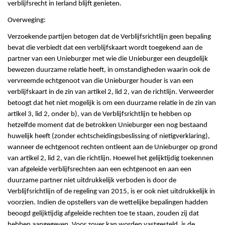
verblijfsrecht in Ierland blijft genieten.
Overweging:
Verzoekende partijen betogen dat de Verblijfsrichtlijn geen bepaling
bevat die verbiedt dat een verblijfskaart wordt toegekend aan de
partner van een Unieburger met wie die Unieburger een deugdelijk
bewezen duurzame relatie heeft, in omstandigheden waarin ook de
vervreemde echtgenoot van die Unieburger houder is van een
verblijfskaart in de zin van artikel 2, lid 2, van de richtlijn. Verweerder
betoogt dat het niet mogelijk is om een duurzame relatie in de zin van
artikel 3, lid 2, onder b), van de Verblijfsrichtlijn te hebben op
hetzelfde moment dat de betrokken Unieburger een nog bestaand
huwelijk heeft (zonder echtscheidingsbeslissing of nietigverklaring),
wanneer de echtgenoot rechten ontleent aan de Unieburger op grond
van artikel 2, lid 2, van die richtlijn. Hoewel het gelijktijdig toekennen
van afgeleide verblijfsrechten aan een echtgenoot en aan een
duurzame partner niet uitdrukkelijk verboden is door de
Verblijfsrichtlijn of de regeling van 2015, is er ook niet uitdrukkelijk in
voorzien. Indien de opstellers van de wettelijke bepalingen hadden
beoogd gelijktijdig afgeleide rechten toe te staan, zouden zij dat
hebben aangegeven. Voor zover kan worden vastgesteld, is de