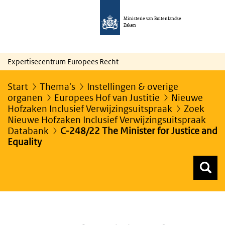
Ministerie van Buitenlandse
Zaken
Expertisecentrum Europees Recht
Start
Thema's
Instellingen & overige
organen
Europees Hof van Justitie
Nieuwe
Hofzaken Inclusief Verwijzingsuitspraak
Zoek
Nieuwe Hofzaken Inclusief Verwijzingsuitspraak
Databank
C-248/22 The Minister for Justice and
Equality
Z
Z
Top menu zoeken