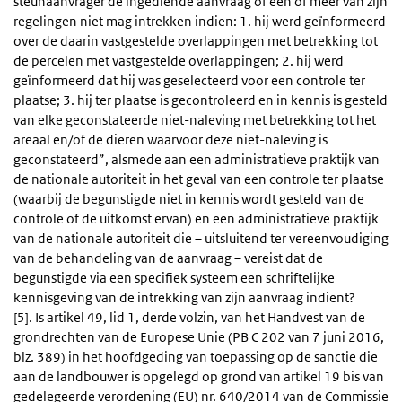
steunaanvrager de ingediende aanvraag of een of meer van zijn
regelingen niet mag intrekken indien: 1. hij werd geïnformeerd
over de daarin vastgestelde overlappingen met betrekking tot
de percelen met vastgestelde overlappingen; 2. hij werd
geïnformeerd dat hij was geselecteerd voor een controle ter
plaatse; 3. hij ter plaatse is gecontroleerd en in kennis is gesteld
van elke geconstateerde niet-naleving met betrekking tot het
areaal en/of de dieren waarvoor deze niet-naleving is
geconstateerd”, alsmede aan een administratieve praktijk van
de nationale autoriteit in het geval van een controle ter plaatse
(waarbij de begunstigde niet in kennis wordt gesteld van de
controle of de uitkomst ervan) en een administratieve praktijk
van de nationale autoriteit die – uitsluitend ter vereenvoudiging
van de behandeling van de aanvraag – vereist dat de
begunstigde via een specifiek systeem een schriftelijke
kennisgeving van de intrekking van zijn aanvraag indient?
[5]. Is artikel 49, lid 1, derde volzin, van het Handvest van de
grondrechten van de Europese Unie (PB C 202 van 7 juni 2016,
blz. 389) in het hoofdgeding van toepassing op de sanctie die
aan de landbouwer is opgelegd op grond van artikel 19 bis van
gedelegeerde verordening (EU) nr. 640/2014 van de Commissie