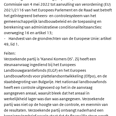
Commissie van 4 mei 2022 tot aanvulling van verordening (EU)
2021/2116 van het Europees Parlement en de Raad wat betreft
het geïntegreerd beheers- en controlesysteem van het
gemeenschappelijk landbouwbeleid en de toepassing en
berekening van administratieve conditionaliteitssancties:
overweging 16 en artikel 13;
- Handvest van de grondrechten van de Europese Unie: artikel
49, lid 1.
Feiten:
Verzoekende partij is ‘Kanevi Komers DS’. Zij heeft een
steunaanvraag ingediend bij het Europees
Landbouwgarantiefonds (ELGF) en het Europees
Landbouwfonds voor plattelandsontwikkeling (Elfpo), en de
staatsbegroting van Bulgarije. Het nationaal landbouwfonds
heeft een controle uitgevoerd op het in de aanvraag
aangegeven areaal, waaruit bleek dat het areaal in
werkelijkheid lager was dan was aangegeven. Verzoekende
partij was niet op de hoogte van de controle, en evenmin van
de resultaten. Verzoekende partij ontvangt naderhand een
kennisgevingsbrief waarin staat dat de financiële steun wordt