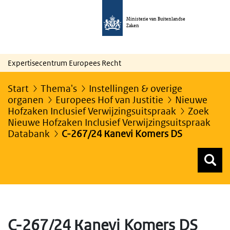
Ministerie van Buitenlandse
Zaken
Expertisecentrum Europees Recht
Start
Thema's
Instellingen & overige
organen
Europees Hof van Justitie
Nieuwe
Hofzaken Inclusief Verwijzingsuitspraak
Zoek
Nieuwe Hofzaken Inclusief Verwijzingsuitspraak
Databank
C-267/24 Кanevi Komers DS
Z
Z
Top menu zoeken
C-267/24 Кanevi Komers DS