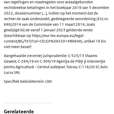
van regelingen en maatregelen voor areaalgebonden
rechtstreekse betalingen in het boekjaar 2019 van 5 december
2022, dossiernummer [...], indien op het moment dat de
rechter de zaak onderzoekt, gedelegeerde verordening (EU) nr.
640/2014 van de Commissie van 11 maart 2014, zoals
gewijzigd bij de vanaf 1 januari 2023 geldende versie
(beschikbaar op https://eur-lex.europa.eu/legal-
content/BG/TXT/?uri=CELEX%3A32014R0640), artikel 19 bis
niet meer bevat?
Aangehaalde (recente) jurisprudentie: C-525/13 Vlaams
Gewest; C-294/19 en C-304/19 Agenţia de Plăţi şi Intervenţie
pentru Agricultură – Centrul Judeţean Tulcea; C-116/20 SC Avio
Lucos SRL
Specifiek beleidsterrein: LNV
Gerelateerde