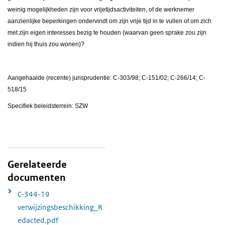
weinig mogelijkheden zijn voor vrijetijdsactiviteiten, of de werknemer
aanzienlijke beperkingen ondervindt om zijn vrije tijd in te vullen of om zich
met zijn eigen interesses bezig te houden (waarvan geen sprake zou zijn
indien hij thuis zou wonen)?
Aangehaalde (recente) jurisprudentie: C-303/98; C-151/02; C-266/14; C-
518/15
Specifiek beleidsterrein: SZW
Gerelateerde
documenten
C-344-19
verwijzingsbeschikking_R
edacted.pdf