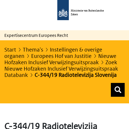
Ministerie van Buitenlandse
Zaken
Expertisecentrum Europees Recht
Start
Thema's
Instellingen & overige
organen
Europees Hof van Justitie
Nieuwe
Hofzaken Inclusief Verwijzingsuitspraak
Zoek
Nieuwe Hofzaken Inclusief Verwijzingsuitspraak
Databank
C-344/19 Radiotelevizija Slovenija
Z
Z
Top menu zoeken
C-344/19 Radiotelevizija