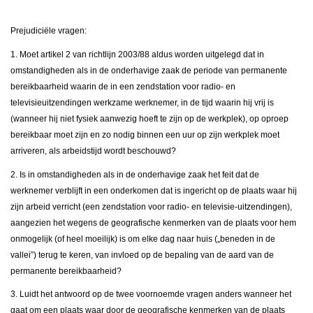
Prejudiciële vragen:
1. Moet artikel 2 van richtlijn 2003/88 aldus worden uitgelegd dat in
omstandigheden als in de onderhavige zaak de periode van permanente
bereikbaarheid waarin de in een zendstation voor radio- en
televisieuitzendingen werkzame werknemer, in de tijd waarin hij vrij is
(wanneer hij niet fysiek aanwezig hoeft te zijn op de werkplek), op oproep
bereikbaar moet zijn en zo nodig binnen een uur op zijn werkplek moet
arriveren, als arbeidstijd wordt beschouwd?
2. Is in omstandigheden als in de onderhavige zaak het feit dat de
werknemer verblijft in een onderkomen dat is ingericht op de plaats waar hij
zijn arbeid verricht (een zendstation voor radio- en televisie-uitzendingen),
aangezien het wegens de geografische kenmerken van de plaats voor hem
onmogelijk (of heel moeilijk) is om elke dag naar huis („beneden in de
vallei”) terug te keren, van invloed op de bepaling van de aard van de
permanente bereikbaarheid?
3. Luidt het antwoord op de twee voornoemde vragen anders wanneer het
gaat om een plaats waar door de geografische kenmerken van de plaats