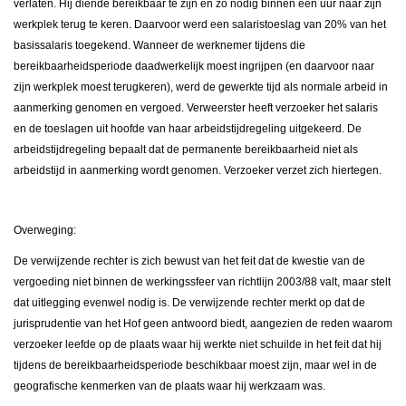
verlaten. Hij diende bereikbaar te zijn en zo nodig binnen een uur naar zijn
werkplek terug te keren. Daarvoor werd een salaristoeslag van 20% van het
basissalaris toegekend. Wanneer de werknemer tijdens die
bereikbaarheidsperiode daadwerkelijk moest ingrijpen (en daarvoor naar
zijn werkplek moest terugkeren), werd de gewerkte tijd als normale arbeid in
aanmerking genomen en vergoed. Verweerster heeft verzoeker het salaris
en de toeslagen uit hoofde van haar arbeidstijdregeling uitgekeerd. De
arbeidstijdregeling bepaalt dat de permanente bereikbaarheid niet als
arbeidstijd in aanmerking wordt genomen. Verzoeker verzet zich hiertegen.
Overweging:
De verwijzende rechter is zich bewust van het feit dat de kwestie van de
vergoeding niet binnen de werkingssfeer van richtlijn 2003/88 valt, maar stelt
dat uitlegging evenwel nodig is. De verwijzende rechter merkt op dat de
jurisprudentie van het Hof geen antwoord biedt, aangezien de reden waarom
verzoeker leefde op de plaats waar hij werkte niet schuilde in het feit dat hij
tijdens de bereikbaarheidsperiode beschikbaar moest zijn, maar wel in de
geografische kenmerken van de plaats waar hij werkzaam was.