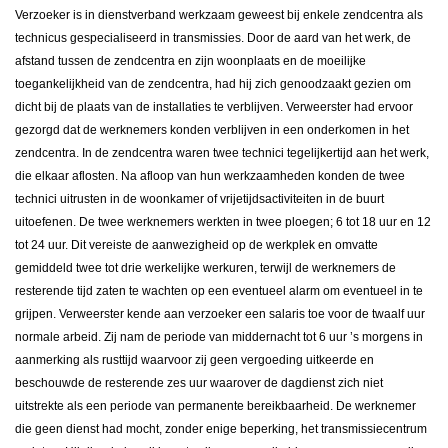
Verzoeker is in dienstverband werkzaam geweest bij enkele zendcentra als
technicus gespecialiseerd in transmissies. Door de aard van het werk, de
afstand tussen de zendcentra en zijn woonplaats en de moeilijke
toegankelijkheid van de zendcentra, had hij zich genoodzaakt gezien om
dicht bij de plaats van de installaties te verblijven. Verweerster had ervoor
gezorgd dat de werknemers konden verblijven in een onderkomen in het
zendcentra. In de zendcentra waren twee technici tegelijkertijd aan het werk,
die elkaar aflosten. Na afloop van hun werkzaamheden konden de twee
technici uitrusten in de woonkamer of vrijetijdsactiviteiten in de buurt
uitoefenen. De twee werknemers werkten in twee ploegen; 6 tot 18 uur en 12
tot 24 uur. Dit vereiste de aanwezigheid op de werkplek en omvatte
gemiddeld twee tot drie werkelijke werkuren, terwijl de werknemers de
resterende tijd zaten te wachten op een eventueel alarm om eventueel in te
grijpen. Verweerster kende aan verzoeker een salaris toe voor de twaalf uur
normale arbeid. Zij nam de periode van middernacht tot 6 uur ’s morgens in
aanmerking als rusttijd waarvoor zij geen vergoeding uitkeerde en
beschouwde de resterende zes uur waarover de dagdienst zich niet
uitstrekte als een periode van permanente bereikbaarheid. De werknemer
die geen dienst had mocht, zonder enige beperking, het transmissiecentrum