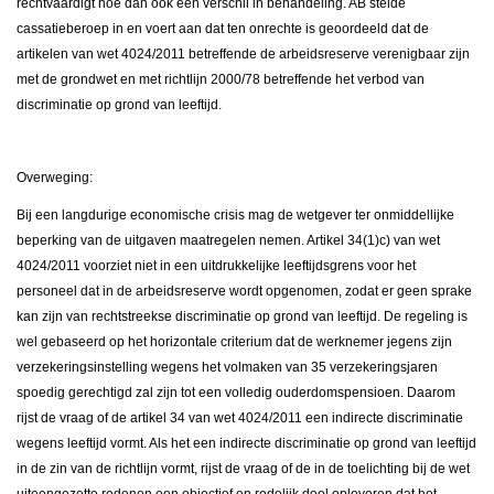
rechtvaardigt hoe dan ook een verschil in behandeling. AB stelde
cassatieberoep in en voert aan dat ten onrechte is geoordeeld dat de
artikelen van wet 4024/2011 betreffende de arbeidsreserve verenigbaar zijn
met de grondwet en met richtlijn 2000/78 betreffende het verbod van
discriminatie op grond van leeftijd.
Overweging:
Bij een langdurige economische crisis mag de wetgever ter onmiddellijke
beperking van de uitgaven maatregelen nemen. Artikel 34(1)c) van wet
4024/2011 voorziet niet in een uitdrukkelijke leeftijdsgrens voor het
personeel dat in de arbeidsreserve wordt opgenomen, zodat er geen sprake
kan zijn van rechtstreekse discriminatie op grond van leeftijd. De regeling is
wel gebaseerd op het horizontale criterium dat de werknemer jegens zijn
verzekeringsinstelling wegens het volmaken van 35 verzekeringsjaren
spoedig gerechtigd zal zijn tot een volledig ouderdomspensioen. Daarom
rijst de vraag of de artikel 34 van wet 4024/2011 een indirecte discriminatie
wegens leeftijd vormt. Als het een indirecte discriminatie op grond van leeftijd
in de zin van de richtlijn vormt, rijst de vraag of de in de toelichting bij de wet
uiteengezette redenen een objectief en redelijk doel opleveren dat het