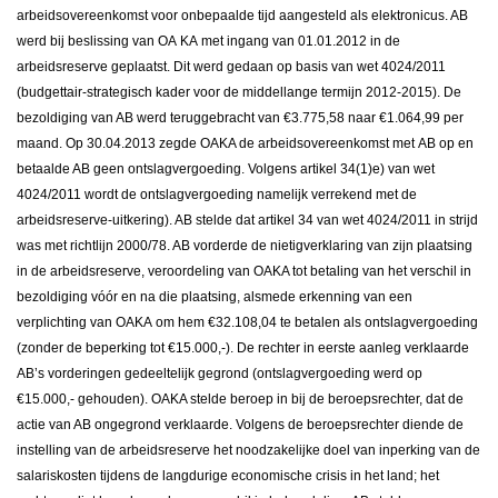
arbeidsovereenkomst voor onbepaalde tijd aangesteld als elektronicus. AB
werd bij beslissing van OA
ΚΑ
met ingang van 01.01.2012 in de
arbeidsreserve geplaatst. Dit werd gedaan op basis van wet 4024/2011
(budgettair-strategisch kader voor de middellange termijn 2012-2015). De
bezoldiging van AB werd teruggebracht van €3.775,58 naar €1.064,99 per
maand. Op 30.04.2013 zegde OAKA de arbeidsovereenkomst met
ΑΒ
op en
betaalde AB geen ontslagvergoeding. Volgens artikel 34(1)e) van wet
4024/2011 wordt de ontslagvergoeding namelijk verrekend met de
arbeidsreserve-uitkering). AB stelde dat artikel 34 van wet 4024/2011 in strijd
was met richtlijn 2000/78. AB vorderde de nietigverklaring van zijn plaatsing
in de arbeidsreserve, veroordeling van OAKA tot betaling van het verschil in
bezoldiging vóór en na die plaatsing, alsmede erkenning van een
verplichting van
ΟΑΚΑ
om hem €32.108,04 te betalen als ontslagvergoeding
(zonder de beperking tot €15.000,-). De rechter in eerste aanleg verklaarde
AB’s vorderingen gedeeltelijk gegrond (ontslagvergoeding werd op
€15.000,- gehouden). OAKA stelde beroep in bij de beroepsrechter, dat de
actie van AB ongegrond verklaarde. Volgens de beroepsrechter diende de
instelling van de arbeidsreserve het noodzakelijke doel van inperking van de
salariskosten tijdens de langdurige economische crisis in het land; het