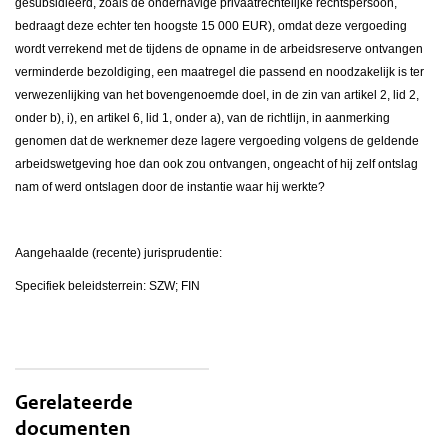
gesubsidieerd, zoals de onderhavige privaatrechtelijke rechtspersoon,
bedraagt deze echter ten hoogste 15 000 EUR), omdat deze vergoeding
wordt verrekend met de tijdens de opname in de arbeidsreserve ontvangen
verminderde bezoldiging, een maatregel die passend en noodzakelijk is ter
verwezenlijking van het bovengenoemde doel, in de zin van artikel 2, lid 2,
onder b), i), en artikel 6, lid 1, onder a), van de richtlijn, in aanmerking
genomen dat de werknemer deze lagere vergoeding volgens de geldende
arbeidswetgeving hoe dan ook zou ontvangen, ongeacht of hij zelf ontslag
nam of werd ontslagen door de instantie waar hij werkte?
Aangehaalde (recente) jurisprudentie:
Specifiek beleidsterrein: SZW; FIN
Gerelateerde
documenten