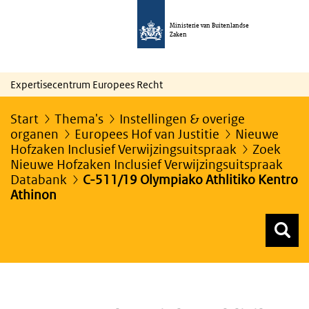
Ministerie van Buitenlandse
Zaken
Expertisecentrum Europees Recht
Start
Thema's
Instellingen & overige
organen
Europees Hof van Justitie
Nieuwe
Hofzaken Inclusief Verwijzingsuitspraak
Zoek
Nieuwe Hofzaken Inclusief Verwijzingsuitspraak
Databank
C-511/19 Olympiako Athlitiko Kentro
Athinon
Z
Z
Top menu zoeken