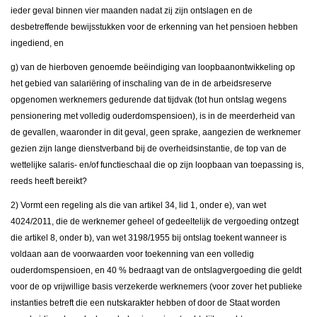
ieder geval binnen vier maanden nadat zij zijn ontslagen en de
desbetreffende bewijsstukken voor de erkenning van het pensioen hebben
ingediend, en
g) van de hierboven genoemde beëindiging van loopbaanontwikkeling op
het gebied van salariëring of inschaling van de in de arbeidsreserve
opgenomen werknemers gedurende dat tijdvak (tot hun ontslag wegens
pensionering met volledig ouderdomspensioen), is in de meerderheid van
de gevallen, waaronder in dit geval, geen sprake, aangezien de werknemer
gezien zijn lange dienstverband bij de overheidsinstantie, de top van de
wettelijke salaris- en/of functieschaal die op zijn loopbaan van toepassing is,
reeds heeft bereikt?
2) Vormt een regeling als die van artikel 34, lid 1, onder e), van wet
4024/2011, die de werknemer geheel of gedeeltelijk de vergoeding ontzegt
die artikel 8, onder b), van wet 3198/1955 bij ontslag toekent wanneer is
voldaan aan de voorwaarden voor toekenning van een volledig
ouderdomspensioen, en 40 % bedraagt van de ontslagvergoeding die geldt
voor de op vrijwillige basis verzekerde werknemers (voor zover het publieke
instanties betreft die een nutskarakter hebben of door de Staat worden