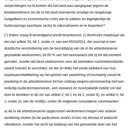
verplichtingen na te komen die het land was aangegaan jegens de
kredietverleners om de in het land heersende ernstige en langdurige
budgettaire en economische crisis aan te pakken en tegelijkertijd de
buitensporige openbare sector te rationaliseren en te beperken?
C) Indien vraag B bevestigend wordt beantwoord: 1) Vormt een maatregel als
die van artikel 34, lid 1, onder c), van wet 4024/2011, die voorziet in een
drastische vermindering van de bezoldiging van de in de arbeidsreserve
geplaatste werknemers, tot 60 % van het basissalaris dat zij tot dat moment
genoten, zonder dat deze werknemers voor de betrokken overheidsinstantie
arbeid hoeven te verrichten, en die (in feite) het einde betekent van hun
loopbaanontwikkeling op het gebied van salariëring of inschaling vanaf de
plaatsing in de arbeidsreserve tot hun ontslag wegens pensionering met een
volledig ouderdomspensioen, een passend en noodzakelijk middel om dat
doel te bereiken in de zin van artikel 2, lid 1 en lid 2, onder b), en artikel 6, lid
1, onder a), van de richtlijn, onder de volgende cumulatieve voorwaarden:
a) de in de arbeidsreserve opgenomen werknemers mogen een andere
werkkring vinden (in de particuliere sector) of een vrij beroep of ambacht
uitoefenen, zonder het recht op betaling van het genoemde deel van het