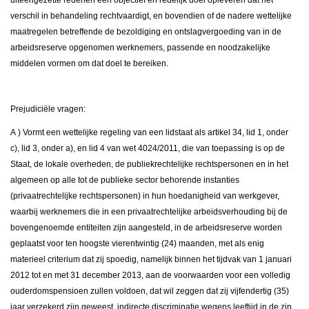
verschil in behandeling rechtvaardigt, en bovendien of de nadere wettelijke
maatregelen betreffende de bezoldiging en ontslagvergoeding van in de
arbeidsreserve opgenomen werknemers, passende en noodzakelijke
middelen vormen om dat doel te bereiken.
Prejudiciële vragen:
Α
) Vormt een wettelijke regeling van een lidstaat als artikel 34, lid 1, onder
c), lid 3, onder a), en lid 4 van wet 4024/2011, die van toepassing is op de
Staat, de lokale overheden, de publiekrechtelijke rechtspersonen en in het
algemeen op alle tot de publieke sector behorende instanties
(privaatrechtelijke rechtspersonen) in hun hoedanigheid van werkgever,
waarbij werknemers die in een privaatrechtelijke arbeidsverhouding bij de
bovengenoemde entiteiten zijn aangesteld, in de arbeidsreserve worden
geplaatst voor ten hoogste vierentwintig (24) maanden, met als enig
materieel criterium dat zij spoedig, namelijk binnen het tijdvak van 1 januari
2012 tot en met 31 december 2013, aan de voorwaarden voor een volledig
ouderdomspensioen zullen voldoen, dat wil zeggen dat zij vijfendertig (35)
jaar verzekerd zijn geweest, indirecte discriminatie wegens leeftijd in de zin