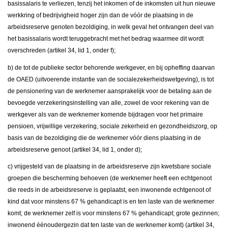
basissalaris te verliezen, tenzij het inkomen of de inkomsten uit hun nieuwe
werkkring of bedrijvigheid hoger zijn dan de vóór de plaatsing in de
arbeidsreserve genoten bezoldiging, in welk geval het ontvangen deel van
het basissalaris wordt teruggebracht met het bedrag waarmee dit wordt
overschreden (artikel 34, lid 1, onder f);
b) de tot de publieke sector behorende werkgever, en bij opheffing daarvan
de OAED (uitvoerende instantie van de socialezekerheidswetgeving), is tot
de pensionering van de werknemer aansprakelijk voor de betaling aan de
bevoegde verzekeringsinstelling van alle, zowel de voor rekening van de
werkgever als van de werknemer komende bijdragen voor het primaire
pensioen, vrijwillige verzekering, sociale zekerheid en gezondheidszorg, op
basis van de bezoldiging die de werknemer vóór diens plaatsing in de
arbeidsreserve genoot (artikel 34, lid 1, onder d);
c) vrijgesteld van de plaatsing in de arbeidsreserve zijn kwetsbare sociale
groepen die bescherming behoeven (de werknemer heeft een echtgenoot
die reeds in de arbeidsreserve is geplaatst, een inwonende echtgenoot of
kind dat voor minstens 67 % gehandicapt is en ten laste van de werknemer
komt; de werknemer zelf is voor minstens 67 % gehandicapt; grote gezinnen;
inwonend éénoudergezin dat ten laste van de werknemer komt) (artikel 34,