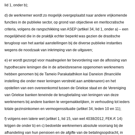
lid 1, onder b);
d) de werknemer wordt zo mogelijk overgeplaatst naar andere vrijkomende
functies in de publieke sector, op grond van objectieve en meritocratische
criteria, volgens de rangschikking van ASEP (artikel 34, lid 1, onder a) – een
mogelijkheid die in de praktijk echter beperkt was gezien de drastische
terugloop van het aantal aanstellingen bij de diverse publieke instanties
wegens de noodzaak van inkrimping van de uitgaven;
e) er wordt gezorgd voor maatregelen ter bevordering van de aflossing van
hypothecaire leningen die in de arbeidsreserve opgenomen werknemers
hebben genomen bij de Tameio Parakatathikon kai Daneion (financiële
instelling die onder meer leningen verstrekt aan ambtenaren) en het
opstellen van een overeenkomst tussen de Griekse staat en de Vereniging
van Griekse banken teneinde de terugbetaling van leningen van deze
werknemers bij andere banken te vergemakkelijken, in verhouding tot ieders
totale gezinsinkomen en vermogenssituatie (artikel 34, leden 10 en 11);
f) volgens een latere wet (artikel 1, lid 15, van wet 4038/2012, FEK A’ 14)
krijgen de onder b) en c) bedoelde werknemers absolute voorrang bij de
afhandeling van hun pensioen en de afgifte van de betalingsopdracht, in