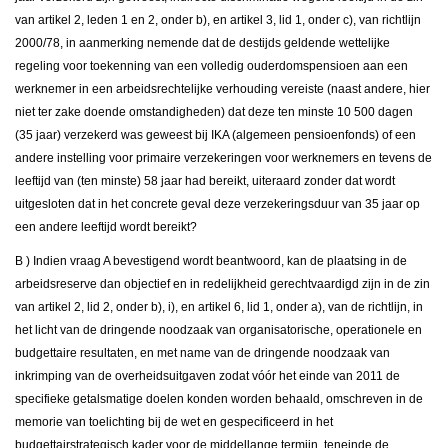
van artikel 2, leden 1 en 2, onder b), en artikel 3, lid 1, onder c), van richtlijn
2000/78, in aanmerking nemende dat de destijds geldende wettelijke
regeling voor toekenning van een volledig ouderdomspensioen aan een
werknemer in een arbeidsrechtelijke verhouding vereiste (naast andere, hier
niet ter zake doende omstandigheden) dat deze ten minste 10 500 dagen
(35 jaar) verzekerd was geweest bij IKA (algemeen pensioenfonds) of een
andere instelling voor primaire verzekeringen voor werknemers en tevens de
leeftijd van (ten minste) 58 jaar had bereikt, uiteraard zonder dat wordt
uitgesloten dat in het concrete geval deze verzekeringsduur van 35 jaar op
een andere leeftijd wordt bereikt?
Β
) Indien vraag A bevestigend wordt beantwoord, kan de plaatsing in de
arbeidsreserve dan objectief en in redelijkheid gerechtvaardigd zijn in de zin
van artikel 2, lid 2, onder b), i), en artikel 6, lid 1, onder a), van de richtlijn, in
het licht van de dringende noodzaak van organisatorische, operationele en
budgettaire resultaten, en met name van de dringende noodzaak van
inkrimping van de overheidsuitgaven zodat vóór het einde van 2011 de
specifieke getalsmatige doelen konden worden behaald, omschreven in de
memorie van toelichting bij de wet en gespecificeerd in het
budgettairstrategisch kader voor de middellange termijn, teneinde de