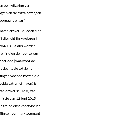
n een wijziging van
ogte van de extra heffingen
voorgaande jaar?
name artikel 32, leden 1 en
 die richtlijn – gelezen in
12/34/EU – aldus worden
ren indien de hoogte van
ngsperiode (waarvoor de
 slechts de totale heffing
ffingen voor de kosten die
oelde extra heffingen) is
 artikel 31, lid 3, van
missie van 12 juni 2015
de treindienst voortvloeien
effingen per marktsegment