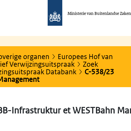
Ministerie van Buitenlandse Zake
 overige organen
Europees Hof van
ef Verwijzingsuitspraak
Zoek
jzingsuitspraak Databank
C-538/23
 Management
BB-Infrastruktur et WESTBahn M