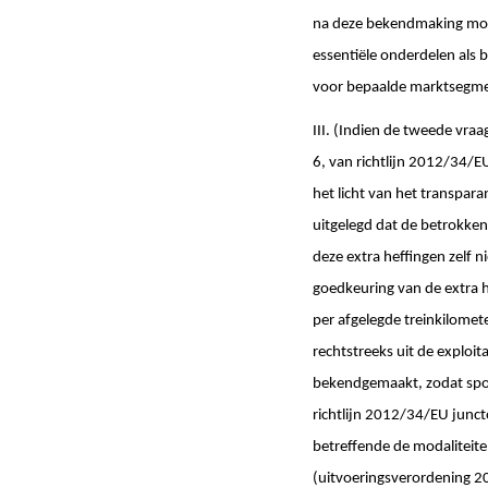
na deze bekendmaking moet
essentiële onderdelen als b
voor bepaalde marktsegmen
III. (Indien de tweede vra
6, van richtlijn 2012/34/EU 
het licht van het transpar
uitgelegd dat de betrokke
deze extra heffingen zelf 
goedkeuring van de extra h
per afgelegde treinkilomete
rechtstreeks uit de exploita
bekendgemaakt, zodat spoor
richtlijn 2012/34/EU junct
betreffende de modaliteite
(uitvoeringsverordening 2