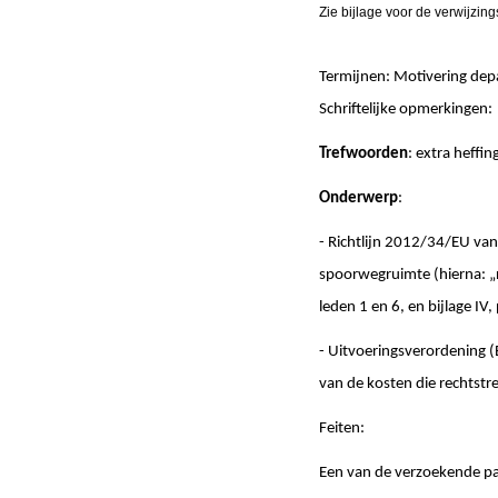
Zie bijlage voor de verwijzin
Termijnen: Motivering de
Schriftelijke opmerki
Trefwoorden
: extra heffi
Onderwerp
:
- Richtlijn 2012/34/EU va
spoorwegruimte (hierna: „ric
leden 1 en 6, en bijlage IV,
- Uitvoeringsverordening 
van de kosten die rechtstre
Feiten:
Een van de verzoekende par