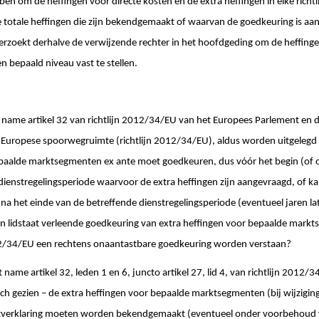
ben om de heffingen voor directe kosten en de extra heffingen in elke richtin
 totale heffingen die zijn bekendgemaakt of waarvan de goedkeuring is aa
rzoekt derhalve de verwijzende rechter in het hoofdgeding om de heffinge
n bepaald niveau vast te stellen.
t name artikel 32 van richtlijn 2012/34/EU van het Europees Parlement en
n Europese spoorwegruimte (richtlijn 2012/34/EU), aldus worden uitgelegd 
epaalde marktsegmenten ex ante moet goedkeuren, dus vóór het begin (of o
dienstregelingsperiode waarvoor de extra heffingen zijn aangevraagd, of kan
 na het einde van de betreffende dienstregelingsperiode (eventueel jaren 
n lidstaat verleende goedkeuring van extra heffingen voor bepaalde markt
2012/34/EU een rechtens onaantastbare goedkeuring worden verstaan?
 name artikel 32, leden 1 en 6, juncto artikel 27, lid 4, van richtlijn 2012
sch gezien – de extra heffingen voor bepaalde marktsegmenten (bij wijziging
netverklaring moeten worden bekendgemaakt (eventueel onder voorbehoud 