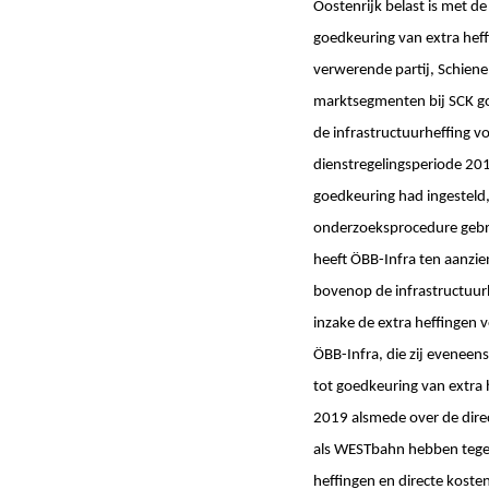
Oostenrijk belast is met d
goedkeuring van extra hef
verwerende partij, Schiene
marktsegmenten bij SCK g
de infrastructuurheffing 
dienstregelingsperiode 20
goedkeuring had ingesteld, 
onderzoeksprocedure gebre
heeft ÖBB-Infra ten aanzi
bovenop de infrastructuur
inzake de extra heffingen 
ÖBB-Infra, die zij eveneen
tot goedkeuring van extra
2019 alsmede over de dire
als WESTbahn hebben tegen
heffingen en directe koste