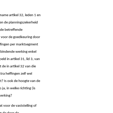
name artikel 32, leden 1 en
e en de planningszekerheid
 de betreffende
 voor de goedkeuring door
effingen per marktsegment
 bindende werking enkel
d in artikel 31, lid 3, van
de in artikel 32 van die
tra heffingen zelf wel
t? Is ook de hoogte van de
a, in welke richting (is
werking?
t voor de vaststelling of