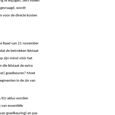
g te wijzigen, zelfs indien
ngevraagd, wordt
n voor de directe kosten
 de Raad van 21 november
dat de betrokken lidstaat
p zijn minst vóór het
 die lidstaat de extra
later) goedkeuren? Moet
segmenten in de zin van
/34/EU aldus worden
 van essentiële
van goedkeuring) en pas