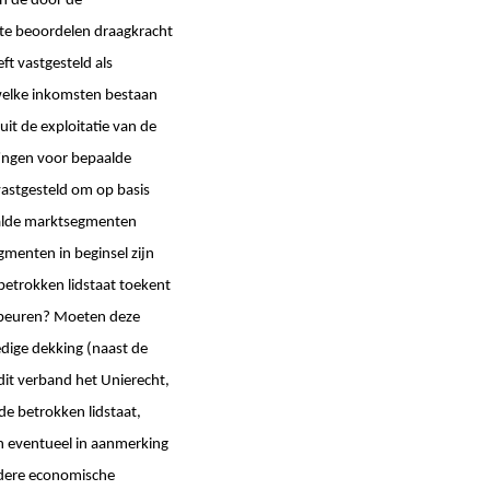
an de door de
e te beoordelen draagkracht
ft vastgesteld als
welke inkomsten bestaan
uit de exploitatie van de
ffingen voor bepaalde
astgesteld om op basis
aalde marktsegmenten
menten in beginsel zijn
betrokken lidstaat toekent
ebeuren? Moeten deze
edige dekking (naast de
 dit verband het Unierecht,
 de betrokken lidstaat,
en eventueel in aanmerking
ndere economische