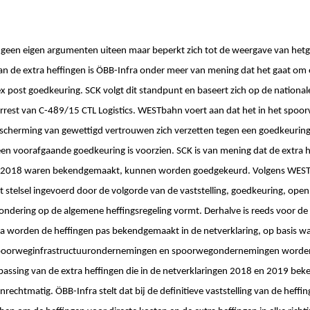
t geen eigen argumenten uiteen maar beperkt zich tot de weergave van het
an de extra heffingen is ÖBB-Infra onder meer van mening dat het gaat om
 post goedkeuring. SCK volgt dit standpunt en baseert zich op de national
arrest van C-489/15 CTL Logistics. WESTbahn voert aan dat het in het spoo
escherming van gewettigd vertrouwen zich verzetten tegen een goedkeuri
een voorafgaande goedkeuring is voorzien. SCK is van mening dat de extra h
ring 2018 waren bekendgemaakt, kunnen worden goedgekeurd. Volgens WES
 stelsel ingevoerd door de volgorde van de vaststelling, goedkeuring, op
zondering op de algemene heffingsregeling vormt. Derhalve is reeds voor de 
a worden de heffingen pas bekendgemaakt in de netverklaring, op basis wa
poorweginfrastructuurondernemingen en spoorwegondernemingen worden 
passing van de extra heffingen die in de netverklaringen 2018 en 2019 b
rechtmatig. ÖBB-Infra stelt dat bij de definitieve vaststelling van de heff