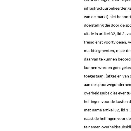
extra heffingen voor bepa
infrastructuurbeheerder ge
van de markt) niet behoort
doelstelling die door de 
uit de in artikel 32, lid 3
treindienst voortvloeien, v
marktsegmenten, maar de k
daarvan te kunnen beoorde
kunnen worden goedgekeurd
toegestaan, (afgezien van 
aan de spoorwegondernemi
overheidssubsidies eventue
heffingen voor de kosten di
met name artikel 32, lid 1,
naast de heffingen voor de 
te nemen overheidssubsidi