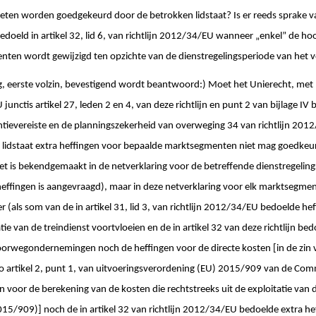
en worden goedgekeurd door de betrokken lidstaat? Is er reeds sprake va
edoeld in artikel 32, lid 6, van richtlijn 2012/34/EU wanneer „enkel” de ho
ten wordt gewijzigd ten opzichte van de dienstregelingsperiode van het 
ag, eerste volzin, bevestigend wordt beantwoord:) Moet het Unierecht, met 
junctis artikel 27, leden 2 en 4, van deze richtlijn en punt 2 van bijlage IV bij
antievereiste en de planningszekerheid van overweging 34 van richtlijn 20
n lidstaat extra heffingen voor bepaalde marktsegmenten niet mag goedkeu
niet is bekendgemaakt in de netverklaring voor de betreffende dienstregeli
effingen is aangevraagd), maar in deze netverklaring voor elk marktsegment
r (als som van de in artikel 31, lid 3, van richtlijn 2012/34/EU bedoelde he
tie van de treindienst voortvloeien en de in artikel 32 van deze richtlijn bed
wegondernemingen noch de heffingen voor de directe kosten [in de zin van
o artikel 2, punt 1, van uitvoeringsverordening (EU) 2015/909 van de Com
n voor de berekening van de kosten die rechtstreeks uit de exploitatie van 
015/909)] noch de in artikel 32 van richtlijn 2012/34/EU bedoelde extra h