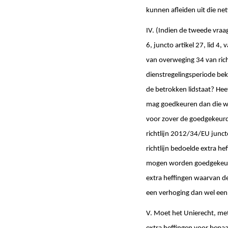
kunnen afleiden uit die net
IV. (Indien de tweede vraa
6, juncto artikel 27, lid 4
van overweging 34 van rich
dienstregelingsperiode be
de betrokken lidstaat? Hee
mag goedkeuren dan die we
voor zover de goedgekeurde 
richtlijn 2012/34/EU junct
richtlijn bedoelde extra he
mogen worden goedgekeurd 
extra heffingen waarvan de 
een verhoging dan wel een
V. Moet het Unierecht, met 