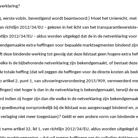
verklaring?
g, eerste volzin, bevestigend wordt beantwoord:) Moet het Unierecht, met 
, van richtlijn 2012/34/EU – gelezen in het licht van het transparantievereist
tlijn 2012/34/EU – aldus worden uitgelegd dat de in de netverklaring voor
kendgemaakte extra heffingen voor bepaalde marktsegmenten bindend zijn
ft deze bindende werking tot gevolg dat deze lidstaat geen hogere extra h
lke in de bijbehorende netverklaring zijn bekendgemaakt, of bestaat deze
totale heffing (dat wil zeggen de heffingen voor de directe kosten als bedoel
o artikel 2, punt 1, van uitvoeringsverordening 2015/909, vermeerderd met 
ffingen) niet hoger is dan in de netverklaring is bekendgemaakt, terwijl de ex
indien zij hoger zijn dan die welke in de netverklaring zijn bekendgemaak
goedkeuring oorspronkelijk bij de lidstaat was aangevraagd bindend en, zo j
 verlaging niet meer toegestaan)? Geldt er een andere vorm van bindende 
name artikel 32, lid 1, van richtlijn 2012/34/EU, aldus worden uitgelegd da