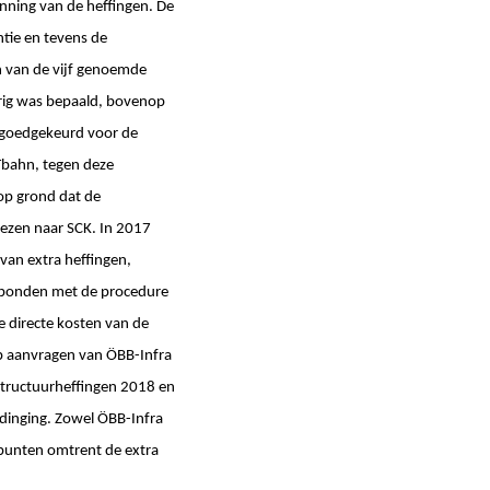
inning van de heffingen. De
tie en tevens de
n van de vijf genoemde
rig was bepaald, bovenop
K goedgekeurd voor de
Tbahn, tegen deze
 op grond dat de
ezen naar SCK. In 2017
van extra heffingen,
erbonden met de procedure
e directe kosten van de
op aanvragen van ÖBB-Infra
structuurheffingen 2018 en
dinging. Zowel ÖBB-Infra
 punten omtrent de extra