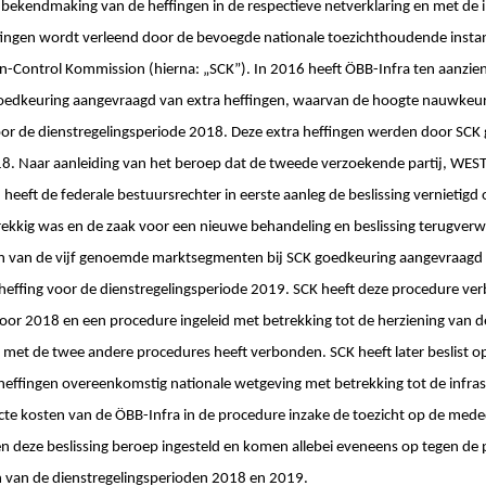
e bekendmaking van de heffingen in de respectieve netverklaring en met de 
fingen wordt verleend door de bevoegde nationale toezichthoudende instan
n-Control Kommission (hierna: „SCK”). In 2016 heeft ÖBB-Infra ten aanzie
oedkeuring aangevraagd van extra heffingen, waarvan de hoogte nauwkeu
voor de dienstregelingsperiode 2018. Deze extra heffingen werden door SC
18. Naar aanleiding van het beroep dat de tweede verzoekende partij, WES
heeft de federale bestuursrechter in eerste aanleg de beslissing vernietigd
kkig was en de zaak voor een nieuwe behandeling en beslissing terugverw
en van de vijf genoemde marktsegmenten bij SCK goedkeuring aangevraagd 
heffing voor de dienstregelingsperiode 2019. SCK heeft deze procedure v
voor 2018 en een procedure ingeleid met betrekking tot de herziening van d
s met de twee andere procedures heeft verbonden. SCK heeft later beslist 
 heffingen overeenkomstig nationale wetgeving met betrekking tot de infra
cte kosten van de ÖBB-Infra in de procedure inzake de toezicht op de mede
 deze beslissing beroep ingesteld en komen allebei eveneens op tegen de
n van de dienstregelingsperioden 2018 en 2019.