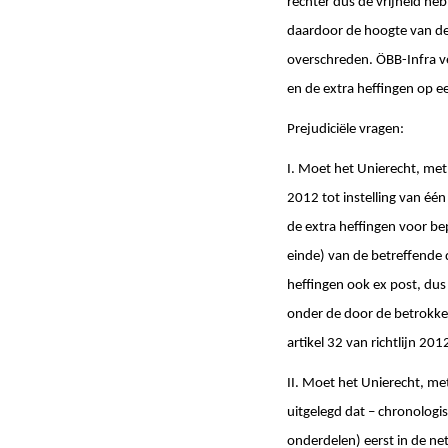
rechter dus de vrijheid heb
daardoor de hoogte van de
overschreden. ÖBB-Infra ve
en de extra heffingen op ee
Prejudiciële vragen:
I. Moet het Unierecht, me
2012 tot instelling van éé
de extra heffingen voor b
einde) van de betreffende 
heffingen ook ex post, dus
onder de door de betrokke
artikel 32 van richtlijn 
II. Moet het Unierecht, met
uitgelegd dat – chronologi
onderdelen) eerst in de 