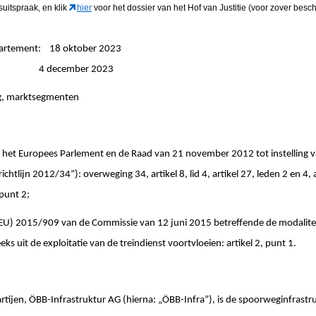
gsuitspraak
, en klik
hier
voor het dossier van het Hof van Justitie (voor zover besch
partement: 18 oktober 2023
ngen: 4 december 2023
ng, marktsegmenten
n het Europees Parlement en de Raad van 21 november 2012 tot instelling 
htlijn 2012/34”): overweging 34, artikel 8, lid 4, artikel 27, leden 2 en 4, art
 punt 2;
(EU) 2015/909 van de Commissie van 12 juni 2015 betreffende de modalite
eks uit de exploitatie van de treindienst voortvloeien: artikel 2, punt 1.
tijen, ÖBB-Infrastruktur AG (hierna: „ÖBB-Infra”), is de spoorweginfrast