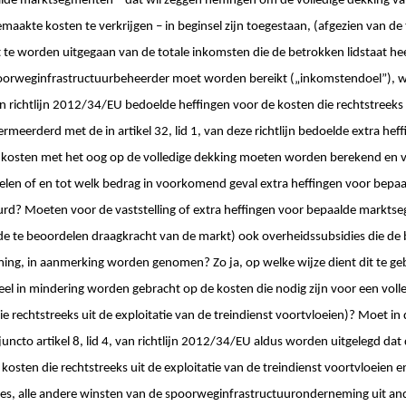
alde marktsegmenten – dat wil zeggen heffingen om de volledige dekking v
maakte kosten te verkrijgen – in beginsel zijn toegestaan, (afgezien van d
 te worden uitgegaan van de totale inkomsten die de betrokken lidstaat hee
spoorweginfrastructuurbeheerder moet worden bereikt („inkomstendoel”), 
, van richtlijn 2012/34/EU bedoelde heffingen voor de kosten die rechtstreeks 
ermeerderd met de in artikel 32, lid 1, van deze richtlijn bedoelde extra he
osten met het oog op de volledige dekking moeten worden berekend en v
len of en tot welk bedrag in voorkomend geval extra heffingen voor bep
? Moeten voor de vaststelling of extra heffingen voor bepaalde marktseg
de te beoordelen draagkracht van de markt) ook overheidssubsidies die de 
ng, in aanmerking worden genomen? Zo ja, op welke wijze dient dit te g
el in mindering worden gebracht op de kosten die nodig zijn voor een voll
e rechtstreeks uit de exploitatie van de treindienst voortvloeien)? Moet in
 juncto artikel 8, lid 4, van richtlijn 2012/34/EU aldus worden uitgelegd dat
kosten die rechtstreeks uit de exploitatie van de treindienst voortvloeien 
es, alle andere winsten van de spoorweginfrastructuuronderneming uit a