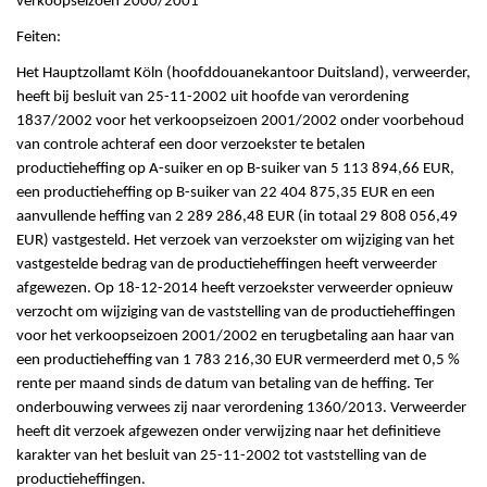
verkoopseizoen 2000/2001
Feiten:
Het Hauptzollamt Köln (hoofddouanekantoor Duitsland), verweerder,
heeft bij besluit van 25-11-2002 uit hoofde van verordening
1837/2002 voor het verkoopseizoen 2001/2002 onder voorbehoud
van controle achteraf een door verzoekster te betalen
productieheffing op A-suiker en op B-suiker van 5 113 894,66 EUR,
een productieheffing op B-suiker van 22 404 875,35 EUR en een
aanvullende heffing van 2 289 286,48 EUR (in totaal 29 808 056,49
EUR) vastgesteld. Het verzoek van verzoekster om wijziging van het
vastgestelde bedrag van de productieheffingen heeft verweerder
afgewezen. Op 18-12-2014 heeft verzoekster verweerder opnieuw
verzocht om wijziging van de vaststelling van de productieheffingen
voor het verkoopseizoen 2001/2002 en terugbetaling aan haar van
een productieheffing van 1 783 216,30 EUR vermeerderd met 0,5 %
rente per maand sinds de datum van betaling van de heffing. Ter
onderbouwing verwees zij naar verordening 1360/2013. Verweerder
heeft dit verzoek afgewezen onder verwijzing naar het definitieve
karakter van het besluit van 25-11-2002 tot vaststelling van de
productieheffingen.