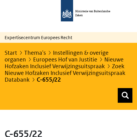
Ministerie van Buitenlandse
Zaken
Expertisecentrum Europees Recht
Start
Thema's
Instellingen & overige
organen
Europees Hof van Justitie
Nieuwe
Hofzaken Inclusief Verwijzingsuitspraak
Zoek
Nieuwe Hofzaken Inclusief Verwijzingsuitspraak
Databank
C-655/22
Z
Z
Top menu zoeken
C-655/22