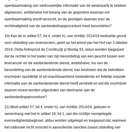
openbaarmaking van vertrouwelijke informatie van de wederpartij te hebben
afgewezen, ambtshalve het belang van de gegevens waarvan om
openbaarmaking wordt verzocht, en de gevolgen daarvan voor de
rechtmatigheid van de aanbestedingsprocedure moet beoordelen?
10) Kan de in artikel 57, lid 4, onder h), van richtlijn 2014/24 bedoelde grond
voor uitsluiting van leveranciers, gelet op het arrest van het Hof van 3 oktober
2019, Delta Antrepriză de Construcţii şi Montaj 93, aldus worden toegepast
dat de rechter in het kader van zijn beoordeling van een geschil tussen een
leverancier en de aanbestedende dienst, ambtshalve, los van de
beoordeling van de aanbestedende dienst, kan beslissen dat de betrokken
inschrijver opzettelijk of uit onachtzaamheid misleidende en feitelijk onjuiste
informatie aan de aanbestedende dienst heeft verstrekt en dat die inschrijver
daarom moest worden uitgesloten van deelname aan de
aanbestedingsprocedure?
11) Moet artikel 57, lid 4, onder h), van richtlijn 2014/24, gelezen in
samenhang met het in artikel 18, lid 1, van die richtlijn neergelegde
evenredigheidsbeginsel, aldus worden uitgelegd en toegepast dat, wanneer
het nationale recht voorziet in aanvullende sancties (naast uitsluiting van