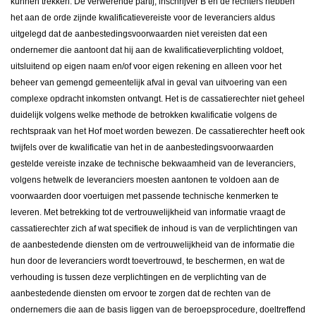
kunnen trekken. De verwerende partij, inschrijver B en de rechters hebben
het aan de orde zijnde kwalificatievereiste voor de leveranciers aldus
uitgelegd dat de aanbestedingsvoorwaarden niet vereisten dat een
ondernemer die aantoont dat hij aan de kwalificatieverplichting voldoet,
uitsluitend op eigen naam en/of voor eigen rekening en alleen voor het
beheer van gemengd gemeentelijk afval in geval van uitvoering van een
complexe opdracht inkomsten ontvangt. Het is de cassatierechter niet geheel
duidelijk volgens welke methode de betrokken kwalificatie volgens de
rechtspraak van het Hof moet worden bewezen. De cassatierechter heeft ook
twijfels over de kwalificatie van het in de aanbestedingsvoorwaarden
gestelde vereiste inzake de technische bekwaamheid van de leveranciers,
volgens hetwelk de leveranciers moesten aantonen te voldoen aan de
voorwaarden door voertuigen met passende technische kenmerken te
leveren. Met betrekking tot de vertrouwelijkheid van informatie vraagt de
cassatierechter zich af wat specifiek de inhoud is van de verplichtingen van
de aanbestedende diensten om de vertrouwelijkheid van de informatie die
hun door de leveranciers wordt toevertrouwd, te beschermen, en wat de
verhouding is tussen deze verplichtingen en de verplichting van de
aanbestedende diensten om ervoor te zorgen dat de rechten van de
ondernemers die aan de basis liggen van de beroepsprocedure, doeltreffend