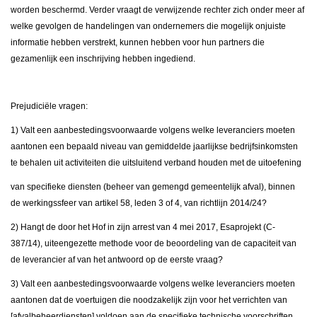
worden beschermd. Verder vraagt de verwijzende rechter zich onder meer af
welke gevolgen de handelingen van ondernemers die mogelijk onjuiste
informatie hebben verstrekt, kunnen hebben voor hun partners die
gezamenlijk een inschrijving hebben ingediend.
Prejudiciële vragen:
1) Valt een aanbestedingsvoorwaarde volgens welke leveranciers moeten
aantonen een bepaald niveau van gemiddelde jaarlijkse bedrijfsinkomsten
te behalen uit activiteiten die uitsluitend verband houden met de uitoefening
van specifieke diensten (beheer van gemengd gemeentelijk afval), binnen
de werkingssfeer van artikel 58, leden 3 of 4, van richtlijn 2014/24?
2) Hangt de door het Hof in zijn arrest van 4 mei 2017, Esaprojekt (C-
387/14), uiteengezette methode voor de beoordeling van de capaciteit van
de leverancier af van het antwoord op de eerste vraag?
3) Valt een aanbestedingsvoorwaarde volgens welke leveranciers moeten
aantonen dat de voertuigen die noodzakelijk zijn voor het verrichten van
[afvalbeheerdiensten] voldoen aan de specifieke technische voorschriften,