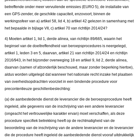
betreffende onder meer vervuilende emissies (EURO 5), de installatie van
een GPS-zender, de geschikte capaciteit, enzovoort, binnen de
werkingssfeer van a) artikel 58, lid 4, b) artikel 42 gelezen in samenhang met
het bepaalde in bijlage VII, c) artikel 70 van richtlijn 2014/24?
4) Moeten artikel 1, lid 1, derde alinea, van richtlijn 89/665, waarin het
beginsel van de doeltreffendheid van beroepsprocedures is neergelegd,
artikel 1, leden 3 en 5, daarvan, artikel 21 van richtlijn 2014/24 en richtlijn
2016/943, in het bijzonder overweging 18 en artikel 9, lid 2, derde alinea,
daarvan (samen of afzonderlijk beschouwd, maar zonder beperking hiertoe),
aldus worden uitgelegd dat wanneer het nationale recht inzake het plaatsen
van overheidsopdrachten voorziet in een bindende procedure voor
precontentieuze geschillenbeslechting:
(a) de aanbestedende dienst de leverancier die de beroepsprocedure heeft
ingeleid, alle gegevens van de inschrijving van een andere leverancier
(ongeacht het vertrouwelijke karakter ervan) moet verschaffen, als deze
procedure specifiek betrekking heeft op de rechtmatigheid van de
beoordeling van de inschrijving van de andere leverancier en de leverancier
die de procedure heeft ingeleid de aanbestedende dienst vooraf uitdrukkelijk