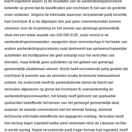
klacht ingediend waarin zij de resultaten van de aanbestedingsprocedure
betwistte op grond dat de kwalificaties van inschrijver B niet aan de gestelde
eisen voldeden. Volgens de informatie waarover verzoekende partij beschikt,
had inschrijver B in de afgelopen drie jaar geen overeenkomsten kunnen
uitvoeren voor de inzameling en het vervoer van gemengd gemeentelijk
afval met een totale waarde van 200 000 EUR, zoals vereist in de
aanbestedingsvoorwaarden, aangezien deze vennootschap in het kader van
andere aanbestedingsprocedures vaak deelneemt aan gemeenschappelijke
activiteiten als hoofdpartner die geld ontvangt voor het verrichten van
diensten, maar feitelijk geen activiteiten op het gebied van gemengd
gemeentelijk afvalbeheer uitvoert. Voorts heeft verzoekende partij gesteld dat
inschrijver B evenmin aan de vereisten inzake technische bekwaamheid
voldoet. Na onderzoek heeft de aanbestedende dienst de klacht van
verzoeker afgewezen op grond dat inschrijver B, overeenkomstig de
aanbestedingsvoorwaarden, het bewijs heeft geleverd van geplaatste
opdrachten betreffende het beheer van het gemengd gemeentelijk afval,
waarvan de waarde overeenkomt met het vereiste bedrag, alsmede
technische informatie betreffende het opgegeven voertuig. Verzoeker heeft
hier beroep tegen ingesteld welke werd verworpen door de Litouwse rechter
in eerste aanleg. Nadat verzoekende partij hoger beroep had ingesteld, heeft