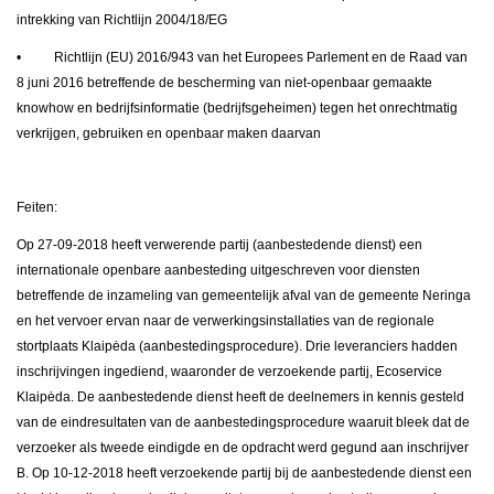
intrekking van Richtlijn 2004/18/EG
• Richtlijn (EU) 2016/943 van het Europees Parlement en de Raad van
8 juni 2016 betreffende de bescherming van niet-openbaar gemaakte
knowhow en bedrijfsinformatie (bedrijfsgeheimen) tegen het onrechtmatig
verkrijgen, gebruiken en openbaar maken daarvan
Feiten:
Op 27-09-2018 heeft verwerende partij (aanbestedende dienst) een
internationale openbare aanbesteding uitgeschreven voor diensten
betreffende de inzameling van gemeentelijk afval van de gemeente Neringa
en het vervoer ervan naar de verwerkingsinstallaties van de regionale
stortplaats Klaipėda (aanbestedingsprocedure). Drie leveranciers hadden
inschrijvingen ingediend, waaronder de verzoekende partij, Ecoservice
Klaipėda. De aanbestedende dienst heeft de deelnemers in kennis gesteld
van de eindresultaten van de aanbestedingsprocedure waaruit bleek dat de
verzoeker als tweede eindigde en de opdracht werd gegund aan inschrijver
B. Op 10-12-2018 heeft verzoekende partij bij de aanbestedende dienst een