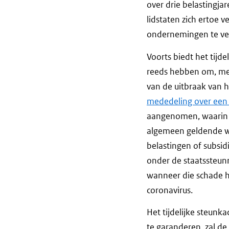
over drie belastingja
lidstaten zich ertoe
ondernemingen te ver
Voorts biedt het tijd
reeds hebben om, met
van de uitbraak van 
mededeling over een
aangenomen, waarin 
algemeen geldende wi
belastingen of subsidi
onder de staatssteu
wanneer die schade he
coronavirus.
Het tijdelijke steunk
te garanderen, zal d