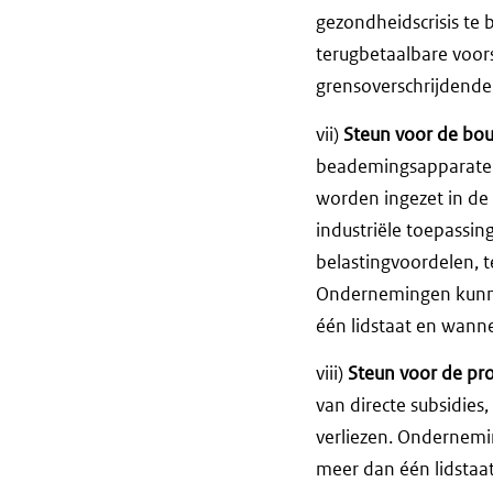
gezondheidscrisis te 
terugbetaalbare voor
grensoverschrijdende
vii)
Steun voor de bouw
beademingsapparaten
worden ingezet in de s
industriële toepassin
belastingvoordelen, t
Ondernemingen kunne
één lidstaat en wann
viii)
Steun voor de pro
van directe subsidies
verliezen. Ondernemi
meer dan één lidstaa