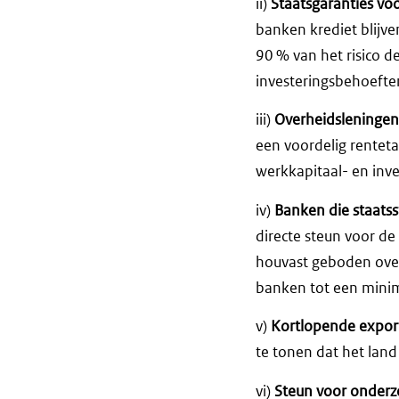
ii)
Staatsgaranties v
banken krediet blijve
90 % van het risico 
investeringsbehoefte
iii)
Overheidsleningen
een voordelig rentet
werkkapitaal- en inv
iv)
Banken die staats
directe steun voor d
houvast geboden over
banken tot een minim
v)
Kortlopende export
te tonen dat het land 
vi)
Steun voor onderz