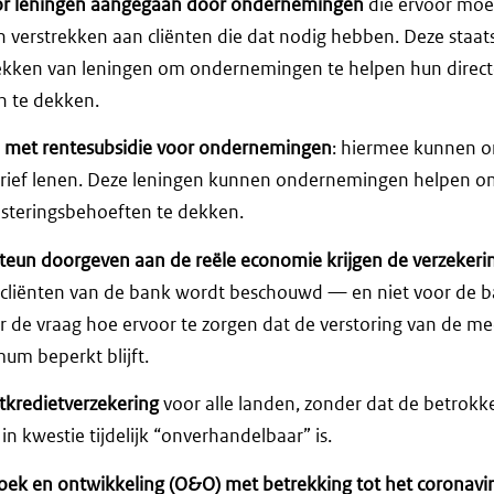
oor leningen aangegaan door ondernemingen
die ervoor moe
n verstrekken aan cliënten die dat nodig hebben. Deze staat
dekken van leningen om ondernemingen te helpen hun direct
n te dekken.
 met rentesubsidie voor ondernemingen
: hiermee kunnen 
arief lenen. Deze leningen kunnen ondernemingen helpen 
esteringsbehoeften te dekken.
steun doorgeven aan de reële economie krijgen de verzekeri
e cliënten van de bank wordt beschouwd — en niet voor de b
 de vraag hoe ervoor te zorgen dat de verstoring van de m
um beperkt blijft.
kredietverzekering
voor alle landen, zonder dat de betrokke
in kwestie tijdelijk “onverhandelbaar” is.
oek en ontwikkeling (O&O) met betrekking tot het coronavi