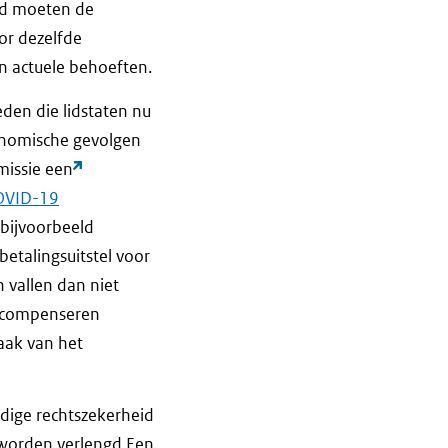
ijd moeten de
or dezelfde
n actuele behoeften.
eden die lidstaten nu
onomische gevolgen
missie een
COVID-19
bijvoorbeeld
etalingsuitstel voor
n vallen dan niet
e compenseren
raak van het
odige rechtszekerheid
 worden verlengd.Een