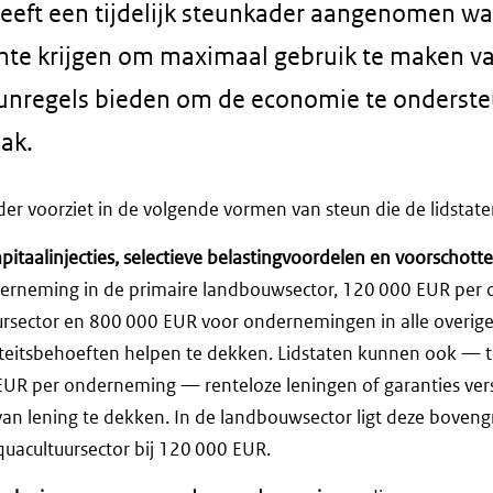
eeft een tijdelijk steunkader aangenomen w
mte krijgen om maximaal gebruik te maken van 
eunregels bieden om de economie te onderste
ak.
ader voorziet in de volgende vormen van steun die de lidsta
apitaalinjecties, selectieve belastingvoordelen en voorschott
erneming in de primaire landbouwsector, 120 000 EUR per 
uursector en 800 000 EUR voor ondernemingen in alle overige
iteitsbehoeften helpen te dekken. Lidstaten kunnen ook — 
EUR per onderneming — renteloze leningen of garanties ve
 van lening te dekken. In de landbouwsector ligt deze boven
aquacultuursector bij 120 000 EUR.