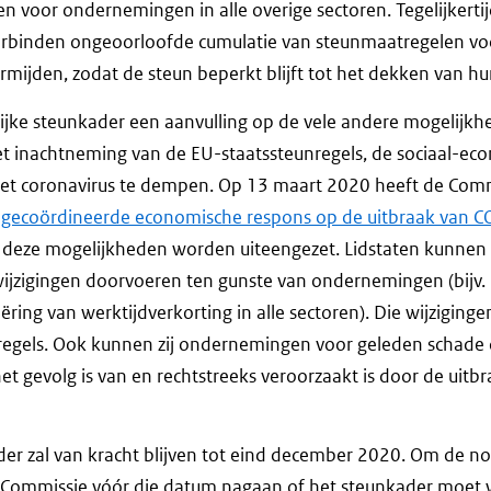
ren voor ondernemingen in alle overige sectoren. Tegelijkert
 verbinden ongeoorloofde cumulatie van steunmaatregelen vo
mijden, zodat de steun beperkt blijft tot het dekken van hu
elijke steunkader een aanvulling op de vele andere mogelijkh
 inachtneming van de EU-staatssteunregels, de sociaal-ec
het coronavirus te dempen. Op 13 maart 2020 heeft de Com
 gecoördineerde economische respons op de uitbraak van 
deze mogelijkheden worden uiteengezet. Lidstaten kunnen 
jzigingen doorvoeren ten gunste van ondernemingen (bijv. b
ëring van werktijdverkorting in alle sectoren). Die wijziginge
nregels. Ook kunnen zij ondernemingen voor geleden schad
t gevolg is van en rechtstreeks veroorzaakt is door de uitb
ader zal van kracht blijven tot eind december 2020. Om de n
e Commissie vóór die datum nagaan of het steunkader moet