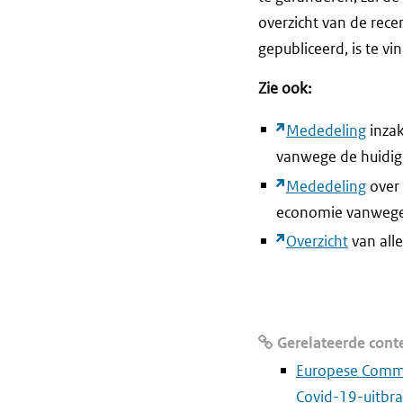
overzicht van de recen
gepubliceerd, is te v
Zie ook:
Mededeling
inzak
vanwege de huidig
Mededeling
over 
economie vanwege 
Overzicht
van alle
Gerelateerde cont
Europese Commi
Covid-19-uitbr