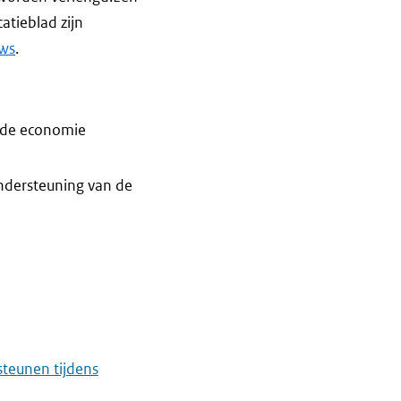
atieblad zijn
ews
.
n de economie
ondersteuning van de
teunen tijdens