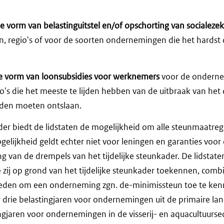
de vorm van belastinguitstel en/of opschorting van socialeze
n, regio's of voor de soorten ondernemingen die het hardst
de vorm van loonsubsidies voor werknemers
voor de onderne
io's die het meeste te lijden hebben van de uitbraak van het 
uden moeten ontslaan.
ader biedt de lidstaten de mogelijkheid om alle steunmaatreg
lijkheid geldt echter niet voor leningen en garanties voor 
ng van de drempels van het tijdelijke steunkader. De lidstat
 zij op grond van het tijdelijke steunkader toekennen, com
eden om een onderneming zgn. de-minimissteun toe te ken
r drie belastingjaren voor ondernemingen uit de primaire l
ngjaren voor ondernemingen in de visserij- en aquacultuurs