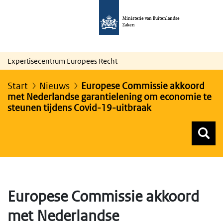
Ministerie van Buitenlandse
Zaken
Expertisecentrum Europees Recht
Start
Nieuws
Europese Commissie akkoord
met Nederlandse garantielening om economie te
steunen tijdens Covid-19-uitbraak
Z
Z
Top menu zoeken
Europese Commissie akkoord
met Nederlandse