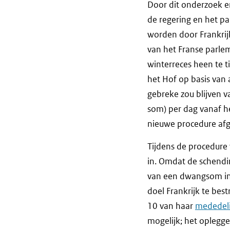
Door dit onderzoek 
de regering en het pa
worden door Frankrij
van het Franse parle
winterreces heen te t
het Hof op basis van 
gebreke zou blijven v
som) per dag vanaf he
nieuwe procedure af
Tijdens de procedure
in. Omdat de schendin
van een dwangsom in.
doel Frankrijk te bes
10 van haar
mededeli
mogelijk; het opleggen