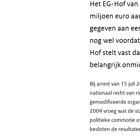
Het EG-Hof van J
miljoen euro aa
gegeven aan een 
nog wel voordat
Hof stelt vast d
belangrijk onmid
Bij arrest van 15 jul
nationaal recht van r
gemodificeerde organ
2004 vroeg wat de st
politieke commotie o
besloten de resultate