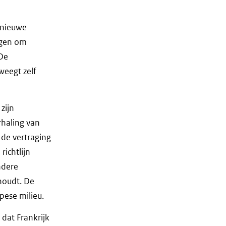
e nieuwe
eggen om
 De
weegt zelf
zijn
rhaling van
 de vertraging
ichtlijn
ndere
 houdt. De
ese milieu.
 dat Frankrijk