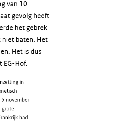
ing van 10
aat gevolg heeft
eerde het gebrek
 niet baten. Het
en. Het is dus
et EG-Hof.
mzetting in
enetisch
op 5 november
 grote
rankrijk had