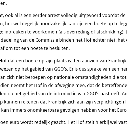
len.
, ook al is een eerder arrest volledig uitgevoerd voordat d
n, het wel degelijk noodzakelijk kan zijn een boete op te l
 inbreuken te voorkomen (als overreding of afschrikking).
dedeling van de Commissie binden het Hof echter niet; het 
af om tot een boete te besluiten.
 Hof dat een boete op zijn plaats is. Ten aanzien van Frankrijk 
wezen op het gebied van GGO’s. Er is dus sprake van een he
kan zich niet beroepen op nationale omstandigheden die tot
dien neemt het Hof in de afweging mee, dat de betreffende r
en op het gebied van de introductie van GGO’s nastreeft. A
p kunnen rekenen dat Frankrijk zich aan zijn verplichtingen
s kan immers onomkeerbare gevolgen hebben voor het Europ
en euro wordt redelijk geacht. Het Hof stelt hierbij wel vast