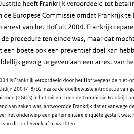
ustitie heeft Frankrijk veroordeeld tot betal
n de Europese Commissie omdat Frankrijk te l
arrest van het Hof uit 2004. Frankrijk repar
 de procedure ten einde was, maar dat mocht
at een boete ook een preventief doel kan hebb
dellijk gevolg te geven aan een arrest van h
i 2004 is Frankrijk veroordeeld door het Hof wegens de niet-o
ichtlijn 2001/18/EG inzake de doelbewuste introductie van g
ismen (GGO’s) in het milieu. Toen de Commissie Frankrijk 
and van zaken was, antwoordde Frankrijk dat er vanwege de
ver het onderwerp een parlementaire enquête gestart was. F
n van dit onderzoek af te wachten.