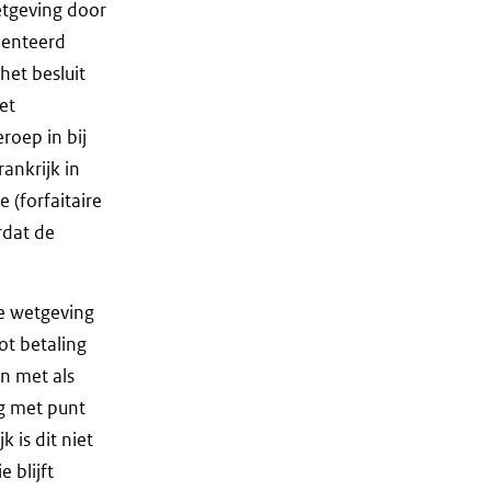
tgeving door
menteerd
et besluit
et
roep in bij
ankrijk in
 (forfaitaire
rdat de
ie wetgeving
ot betaling
n met als
ng met punt
k is dit niet
 blijft