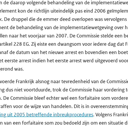
en de daarop volgende behandeling van de implementatiewe
rlement kon de richtlijn uiteindelijk pas eind 2006 geïmple
k. De druppel die de emmer deed overlopen was vervolgens h
ment de behandeling van de implementatiewetgeving over h
illen naar het voorjaar van 2007. De Commissie stelde een be
artikel 228 EG. Zij eiste een dwangsom voor iedere dag dat Fr
anaf de datum van het nieuwe arrest en bovendien een boete
t eerste arrest indien het eerste arrest werd uitgevoerd voo
gerond was.
 voerde Frankrijk alsnog naar tevredenheid van de Commiss
g dus niet voortduurde, trok de Commissie haar vordering t
 De Commissie bleef echter wel een forfaitaire som vordere
traffen voor de wijze van handelen. Dit is in overeenstemmi
ng uit 2005 betreffende inbreukprocedures
. Volgens Frankrij
 van een forfaitaire som zou bedoeld zijn om een situatie die