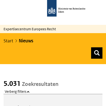
Ministerie van Buitenlandse
Zaken
Expertisecentrum Europees Recht
Start
Nieuws
Z
Z
Top menu zoeken
5.031
Zoekresultaten
Verberg filters
Webcontent zoeken