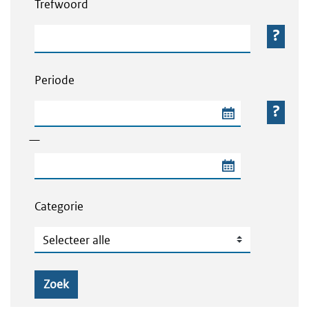
Trefwoord
Trefwoord
Periode
Begindatum van de periode
—
Einddatum van de periode
Categorie
Categorie
Zoek