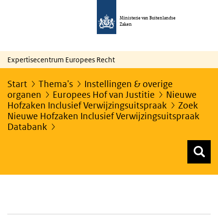
Ministerie van Buitenlandse
Zaken
Expertisecentrum Europees Recht
Start
Thema's
Instellingen & overige
organen
Europees Hof van Justitie
Nieuwe
Hofzaken Inclusief Verwijzingsuitspraak
Zoek
Nieuwe Hofzaken Inclusief Verwijzingsuitspraak
Databank
Z
Z
Top menu zoeken