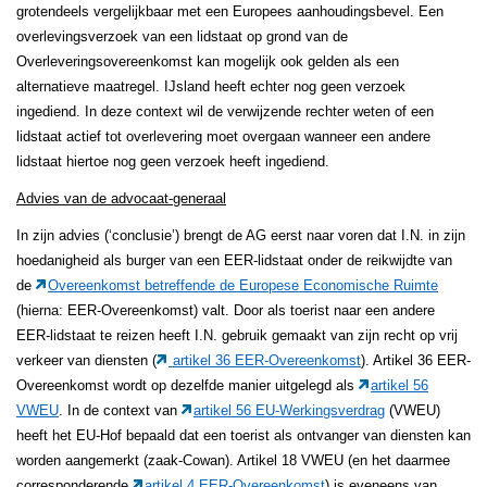
grotendeels vergelijkbaar met een Europees aanhoudingsbevel. Een
overlevingsverzoek van een lidstaat op grond van de
Overleveringsovereenkomst kan mogelijk ook gelden als een
alternatieve maatregel. IJsland heeft echter nog geen verzoek
ingediend. In deze context wil de verwijzende rechter weten of een
lidstaat actief tot overlevering moet overgaan wanneer een andere
lidstaat hiertoe nog geen verzoek heeft ingediend.
Advies van de advocaat-generaal
In zijn advies (‘conclusie’) brengt de AG eerst naar voren dat I.N. in zijn
hoedanigheid als burger van een EER-lidstaat onder de reikwijdte van
de
Overeenkomst betreffende de Europese Economische Ruimte
(hierna: EER-Overeenkomst) valt. Door als toerist naar een andere
EER-lidstaat te reizen heeft I.N. gebruik gemaakt van zijn recht op vrij
verkeer van diensten (
artikel 36 EER-Overeenkomst
). Artikel 36 EER-
Overeenkomst wordt op dezelfde manier uitgelegd als
artikel 56
VWEU
. In de context van
artikel 56 EU-Werkingsverdrag
(VWEU)
heeft het EU-Hof bepaald dat een toerist als ontvanger van diensten kan
worden aangemerkt (zaak-Cowan). Artikel 18 VWEU (en het daarmee
corresponderende
artikel 4 EER-Overeenkomst
) is eveneens van