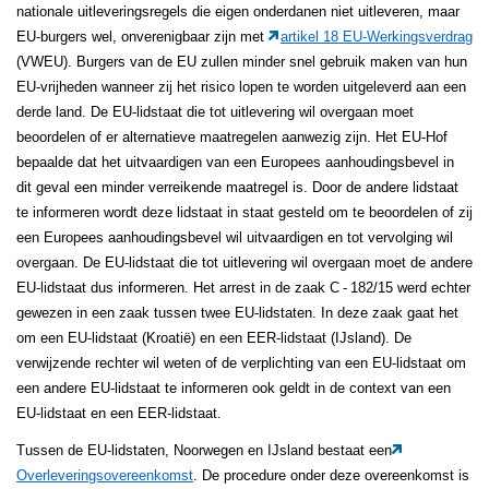
nationale uitleveringsregels die eigen onderdanen niet uitleveren, maar
EU-burgers wel, onverenigbaar zijn met
artikel 18 EU-Werkingsverdrag
(VWEU). Burgers van de EU zullen minder snel gebruik maken van hun
EU-vrijheden wanneer zij het risico lopen te worden uitgeleverd aan een
derde land. De EU-lidstaat die tot uitlevering wil overgaan moet
beoordelen of er alternatieve maatregelen aanwezig zijn. Het EU-Hof
bepaalde dat het uitvaardigen van een Europees aanhoudingsbevel in
dit geval een minder verreikende maatregel is. Door de andere lidstaat
te informeren wordt deze lidstaat in staat gesteld om te beoordelen of zij
een Europees aanhoudingsbevel wil uitvaardigen en tot vervolging wil
overgaan. De EU-lidstaat die tot uitlevering wil overgaan moet de andere
EU-lidstaat dus informeren. Het arrest in de zaak C
‑
182/15 werd echter
gewezen in een zaak tussen twee EU-lidstaten. In deze zaak gaat het
om een EU-lidstaat (Kroatië) en een EER-lidstaat (IJsland). De
verwijzende rechter wil weten of de verplichting van een EU-lidstaat om
een andere EU-lidstaat te informeren ook geldt in de context van een
EU-lidstaat en een EER-lidstaat.
Tussen de EU-lidstaten, Noorwegen en IJsland bestaat een
Overleveringsovereenkomst
. De procedure onder deze overeenkomst is