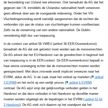
de beoordeling van IJsland niet erkennen. Ook benadrukt de AG dat het
gegeven dat I.N. inmiddels de IJslandse nationaliteit heeft verworven
geen afbreuk doet aan de voorgaande redenering. Onder het VN-
Vluchtelingenverdrag wordt namelijk aangenomen dat de rechten die
verbonden zijn aan de status van vluchtelingen kunnen voortbestaan.
Zelfs na de verwerving van een andere nationaliteit. De Dublin-
verordening blijft dus van toepassing.
In de context van artikel 56 VWEU (artikel 36 EER-Overeenkomst)
benadrukt de AG dat ook getoetst moet worden aan de mensenrechten.
De AG erkent dat het EU-Handvest van de grondrechten in beginsel niet
van toepassing is in de EER-context. De EER-overeenkomst bepaalt in
haar eerste overweging echter dat de mensenrechten moeten worden
gerespecteerd. Met deze zinsnede wordt impliciet verwezen naar het
EVRM, aldus de AG. In de zaak staat het verbod op martelen (
artikel
3 EVRM
) en het recht op een eerlijk proces (
artikel 6 EVRM
)
centraal. De AG wijst erop dat gelijksoortige verboden gelden in het
Handvest en dat deze verboden in het Handvest op dezelfde manier
moeten worden uitgelegd als de bepalingen in het EVRM (
artikel 52 lid
3 Handvest
). De AG stelt zich daarom op het standpunt dat het