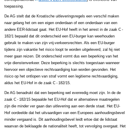
toepassing.
De AG stelt dat de Kroatische uitleveringsregels een verschil maken
naar gelang het om een eigen onderdaan of een onderdaan van een
andere EER-lidstaat gaat. Het EU-Hof heeft in het arrest in de zaak C
‑
182/1 bepaald dat dit onderscheid een EU-burger kan weerhouden
gebruik te maken van zijn vrij-verkeersrechten. Als een EU-burger
tijdens zijn vakantie het risico loopt te worden uitgeleverd, zal hij niet
meer gaan reizen. Dit onderscheid vormt dus een beperking van het
vrije dienstenverkeer. Deze beperking is slechts toegestaan wanneer
hiervoor een objectieve rechtvaardiging kan worden gevonden. Het
risico op het ontlopen van straf vormt een legitieme rechtvaardiging,
aldus het EU-Hof in de zaak C
‑
182/15.
De AG benadrukt dat een beperking wel evenredig moet zijn. In de de
zaak C
‑
182/15 bepaalde het EU-Hof dat er alternatieve maatregelen
zijn die minder ver gaan dan uitlevering aan een derde staat. Het EU-
Hof oordeelde dat het uitvaardigen van een Europees aanhoudingsbevel
minder vergaand is. Dit aanhoudingsbevel leidt ertoe dat de lidstaat
waarvan de beklaagde de nationaliteit heeft, tot vervolging overgaat. Het