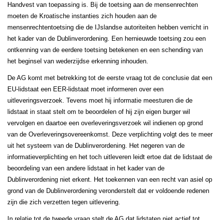
Handvest van toepassing is. Bij de toetsing aan de mensenrechten
moeten de Kroatische instanties zich houden aan de
mensenrechtentoetsing die de IJslandse autoriteiten hebben verricht in
het kader van de Dublinverordening. Een hernieuwde toetsing zou een
ontkenning van de eerdere toetsing betekenen en een schending van
het beginsel van wederzijdse erkenning inhouden.
De AG komt met betrekking tot de eerste vraag tot de conclusie dat een
EU-lidstaat een EER-lidstaat moet informeren over een
uitleveringsverzoek. Tevens moet hij informatie meesturen die de
lidstaat in staat stelt om te beoordelen of hij zijn eigen burger wil
vervolgen en daartoe een overleveringsverzoek wil indienen op grond
van de Overleveringsovereenkomst. Deze verplichting volgt des te meer
uit het systeem van de Dublinverordening. Het negeren van de
informatieverplichting en het toch uitleveren leidt ertoe dat de lidstaat de
beoordeling van een andere lidstaat in het kader van de
Dublinverordening niet erkent. Het toekennen van een recht van asiel op
grond van de Dublinverordening veronderstelt dat er voldoende redenen
zijn die zich verzetten tegen uitlevering.
In relatie tot de tweede vraag stelt de AG dat lidstaten niet actief tot