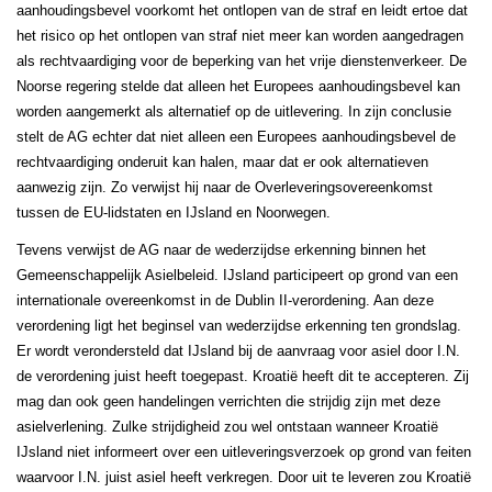
aanhoudingsbevel voorkomt het ontlopen van de straf en leidt ertoe dat
het risico op het ontlopen van straf niet meer kan worden aangedragen
als rechtvaardiging voor de beperking van het vrije dienstenverkeer. De
Noorse regering stelde dat alleen het Europees aanhoudingsbevel kan
worden aangemerkt als alternatief op de uitlevering. In zijn conclusie
stelt de AG echter dat niet alleen een Europees aanhoudingsbevel de
rechtvaardiging onderuit kan halen, maar dat er ook alternatieven
aanwezig zijn. Zo verwijst hij naar de Overleveringsovereenkomst
tussen de EU-lidstaten en IJsland en Noorwegen.
Tevens verwijst de AG naar de wederzijdse erkenning binnen het
Gemeenschappelijk Asielbeleid. IJsland participeert op grond van een
internationale overeenkomst in de Dublin II-verordening. Aan deze
verordening ligt het beginsel van wederzijdse erkenning ten grondslag.
Er wordt verondersteld dat IJsland bij de aanvraag voor asiel door I.N.
de verordening juist heeft toegepast. Kroatië heeft dit te accepteren. Zij
mag dan ook geen handelingen verrichten die strijdig zijn met deze
asielverlening. Zulke strijdigheid zou wel ontstaan wanneer Kroatië
IJsland niet informeert over een uitleveringsverzoek op grond van feiten
waarvoor I.N. juist asiel heeft verkregen. Door uit te leveren zou Kroatië