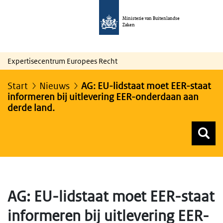
Ministerie van Buitenlandse
Zaken
Expertisecentrum Europees Recht
Start
Nieuws
AG: EU-lidstaat moet EER-staat
informeren bij uitlevering EER-onderdaan aan
derde land.
Z
Z
Top menu zoeken
AG: EU-lidstaat moet EER-staat
informeren bij uitlevering EER-