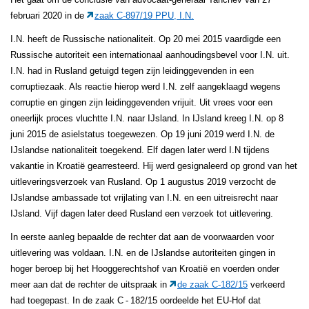
februari 2020 in de
zaak C-897/19 PPU, I.N.
I.N. heeft de Russische nationaliteit. Op 20 mei 2015 vaardigde een
Russische autoriteit een internationaal aanhoudingsbevel voor I.N. uit.
I.N. had in Rusland getuigd tegen zijn leidinggevenden in een
corruptiezaak. Als reactie hierop werd I.N. zelf aangeklaagd wegens
corruptie en gingen zijn leidinggevenden vrijuit. Uit vrees voor een
oneerlijk proces vluchtte I.N. naar IJsland. In IJsland kreeg I.N. op 8
juni 2015 de asielstatus toegewezen. Op 19 juni 2019 werd I.N. de
IJslandse nationaliteit toegekend. Elf dagen later werd I.N tijdens
vakantie in Kroatië gearresteerd. Hij werd gesignaleerd op grond van het
uitleveringsverzoek van Rusland. Op 1 augustus 2019 verzocht de
IJslandse ambassade tot vrijlating van I.N. en een uitreisrecht naar
IJsland. Vijf dagen later deed Rusland een verzoek tot uitlevering.
In eerste aanleg bepaalde de rechter dat aan de voorwaarden voor
uitlevering was voldaan. I.N. en de IJslandse autoriteiten gingen in
hoger beroep bij het Hooggerechtshof van Kroatië en voerden onder
meer aan dat de rechter de uitspraak in
de zaak C
‑
182/15
verkeerd
had toegepast. In de zaak C
‑
182/15 oordeelde het EU-Hof dat