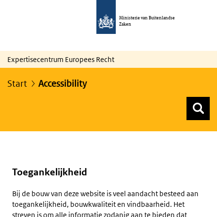
Ministerie van Buitenlandse
Zaken
Expertisecentrum Europees Recht
Start
Accessibility
Z
Z
Top menu zoeken
Toegankelijkheid
Bij de bouw van deze website is veel aandacht besteed aan
toegankelijkheid, bouwkwaliteit en vindbaarheid. Het
streven is om alle informatie zodanig aan te bieden dat