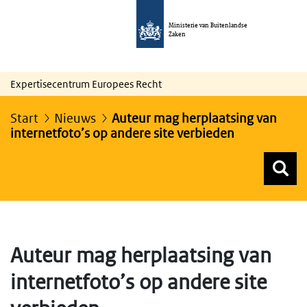
Ministerie van Buitenlandse
Zaken
Expertisecentrum Europees Recht
Start
Nieuws
Auteur mag herplaatsing van
internetfoto’s op andere site verbieden
Z
Z
Top menu zoeken
Auteur mag herplaatsing van
internetfoto’s op andere site