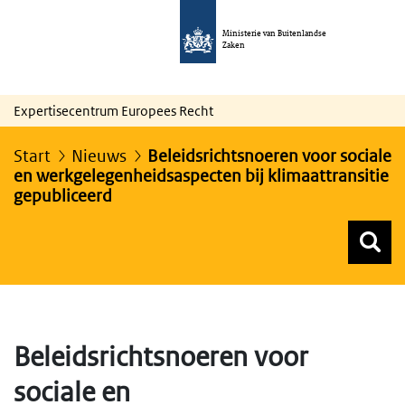
Ministerie van Buitenlandse
Zaken
Expertisecentrum Europees Recht
Start
Nieuws
Beleidsrichtsnoeren voor sociale
en werkgelegenheidsaspecten bij klimaattransitie
gepubliceerd
Z
Z
Top menu zoeken
Beleidsrichtsnoeren voor
sociale en