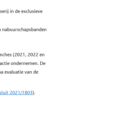
erij in de exclusieve
van nabuurschapsbanden
ranches (2021, 2022 en
r actie ondernemen. De
na evaluatie van de
esluit 2021/1803
).