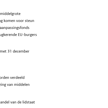
 middelgrote
ng komen voor steun
t aanpassingsfonds
erugkerende EU-burgers
n met 31 december
worden verdeeld
jzing van middelen
andel van de lidstaat