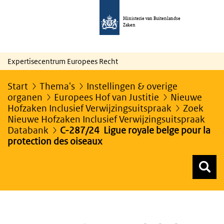
Ministerie van Buitenlandse
Zaken
Expertisecentrum Europees Recht
Start
Thema's
Instellingen & overige
organen
Europees Hof van Justitie
Nieuwe
Hofzaken Inclusief Verwijzingsuitspraak
Zoek
Nieuwe Hofzaken Inclusief Verwijzingsuitspraak
Databank
C-287/24 Ligue royale belge pour la
protection des oiseaux
Z
Z
Top menu zoeken