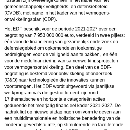
lidstaten zijn overeengekomen in het kader van het
gemeenschappelijk veiligheids- en defensiebeleid
(GVDB), met name in het kader van het vermogens-
ontwikkelingsplan (CDP).
Het EDF beschikt voor de periode 2021-2027 over een
begroting van 7 953 000 000 euro,
verdeeld in twee pijlers:
één
voor de financiering van gezamenlijk onderzoek op
defensiegebied om opkomende en toekomstige
bedreigingen voor de veiligheid aan te pakken,
en één
voor de medefinanciering van samenwerkingsprojecten
voor vermogensontwikkeling.
Een deel van de EDF-
begroting is bestemd voor ontwikkeling of onderzoek
(O&O) naar technologieën die innovaties kunnen
voortbrengen.
Het EDF wordt uitgevoerd via jaarlijkse
werkprogramma's die gestructureerd zijn rond
17 thematische en horizontale categorieën acties
gedurende het meerjarig financieel kader 2021-2027. De
nadruk ligt op nieuwe uitdagingen om vorm te geven aan
een multidimensionale en holistische benadering van de
moderne gevechtsruimte, op stimulerende en faciliterende