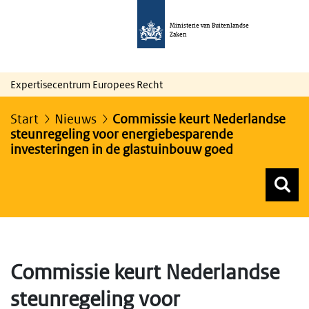
Ministerie van Buitenlandse
Zaken
Expertisecentrum Europees Recht
Start
Nieuws
Commissie keurt Nederlandse
steunregeling voor energiebesparende
investeringen in de glastuinbouw goed
Z
Z
Top menu zoeken
Commissie keurt Nederlandse
steunregeling voor