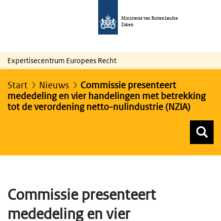
Ministerie van Buitenlandse
Zaken
Expertisecentrum Europees Recht
Start
Nieuws
Commissie presenteert
mededeling en vier handelingen met betrekking
tot de verordening netto-nulindustrie (NZIA)
Z
Z
Top menu zoeken
Commissie presenteert
mededeling en vier