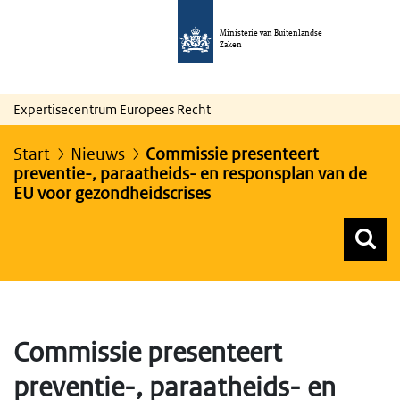
Ministerie van Buitenlandse
Zaken
Expertisecentrum Europees Recht
Start
Nieuws
Commissie presenteert
preventie-, paraatheids- en responsplan van de
EU voor gezondheidscrises
Z
Z
Top menu zoeken
Commissie presenteert
preventie-, paraatheids- en