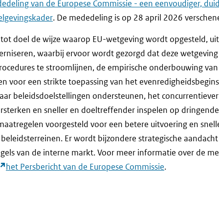
edeling van de Europese Commissie - een eenvoudiger, duide
lgevingskader
. De mededeling is op 28 april 2026 verschen
tot doel de wijze waarop EU-wetgeving wordt opgesteld, ui
niseren, waarbij ervoor wordt gezorgd dat deze wetgeving du
procedures te stroomlijnen, de empirische onderbouwing van 
en voor een strikte toepassing van het evenredigheidsbegins
haar beleidsdoelstellingen ondersteunen, het concurrentiev
rsterken en sneller en doeltreffender inspelen op dringende
atregelen voorgesteld voor een betere uitvoering en snel
beleidsterreinen. Er wordt bijzondere strategische aandach
gels van de interne markt. Voor meer informatie over de me
r
het Persbericht van de Europese Commissie
.