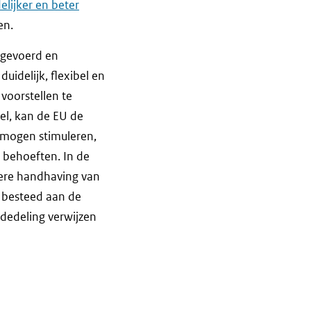
lijker en beter
en.
tgevoerd en
idelijk, flexibel en
voorstellen te
el, kan de EU de
ermogen stimuleren,
 behoeften. In de
lere handhaving van
t besteed aan de
dedeling verwijzen