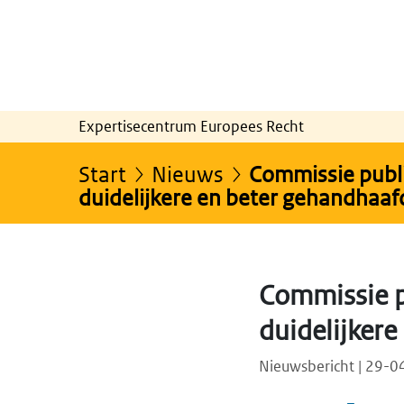
Expertisecentrum Europees Recht
Start
Nieuws
Commissie publ
duidelijkere en beter gehandhaaf
Commissie p
duidelijker
Nieuwsbericht | 29-