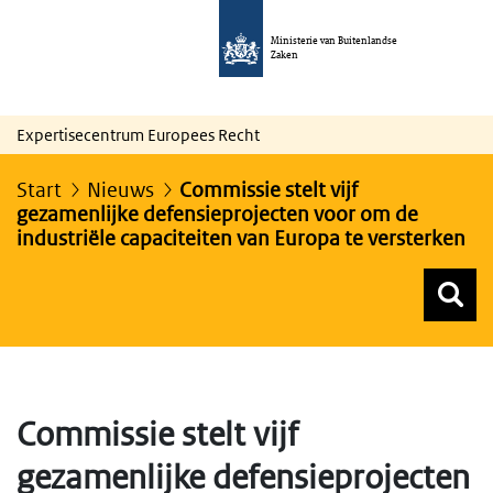
Ministerie van Buitenlandse
Zaken
Expertisecentrum Europees Recht
Start
Nieuws
Commissie stelt vijf
gezamenlijke defensieprojecten voor om de
industriële capaciteiten van Europa te versterken
Z
Z
Top menu zoeken
Commissie stelt vijf
gezamenlijke defensieprojecten