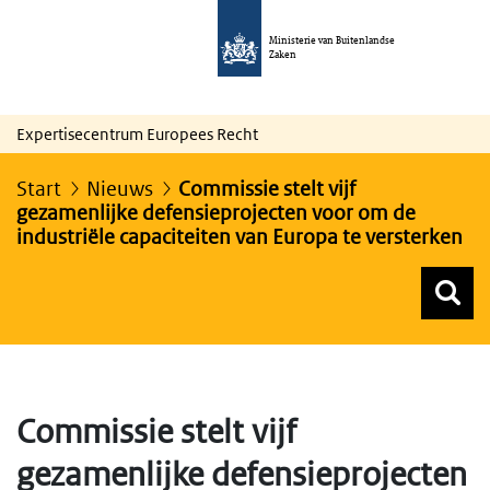
Ministerie van Buitenlandse
Zaken
Expertisecentrum Europees Recht
Start
Nieuws
Commissie stelt vijf
gezamenlijke defensieprojecten voor om de
industriële capaciteiten van Europa te versterken
Z
Z
Top menu zoeken
Commissie stelt vijf
gezamenlijke defensieprojecten