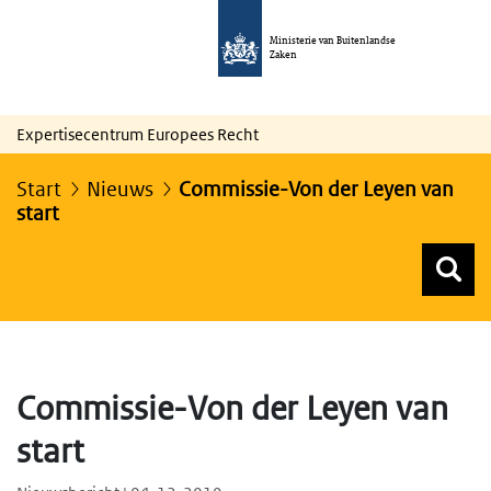
Ministerie van Buitenlandse
Zaken
Expertisecentrum Europees Recht
Start
Nieuws
Commissie-Von der Leyen van
start
Z
Z
Top menu zoeken
Commissie-Von der Leyen van
start