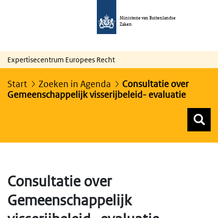
Ministerie van Buitenlandse
Zaken
Expertisecentrum Europees Recht
Start
Zoeken in Agenda
Consultatie over
Gemeenschappelijk visserijbeleid- evaluatie
Z
Z
Top menu zoeken
Consultatie over
Gemeenschappelijk