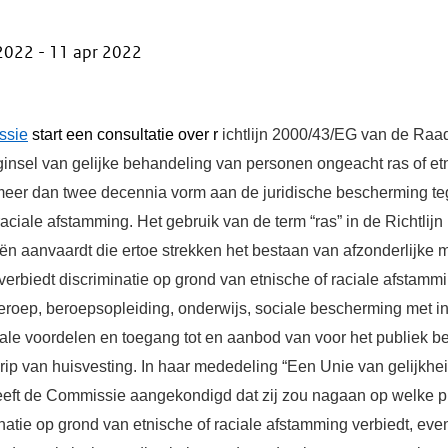
 2022
-
11 apr 2022
ssie
start een consultatie over r
ichtlijn 2000/43/EG van de Ra
ginsel van gelijke behandeling van personen ongeacht ras of et
l meer dan twee decennia vorm aan de juridische bescherming te
aciale afstamming. Het gebruik van de term “ras” in de Richtlijn 
n aanvaardt die ertoe strekken het bestaan van afzonderlijke m
n verbiedt discriminatie op grond van etnische of raciale afstam
roep, beroepsopleiding, onderwijs, sociale bescherming met i
ale voordelen en toegang tot en aanbod van voor het publiek 
rip van huisvesting. In haar mededeling “Een Unie van gelijkhe
eft de Commissie aangekondigd dat zij zou nagaan op welke 
natie op grond van etnische of raciale afstamming verbiedt, even