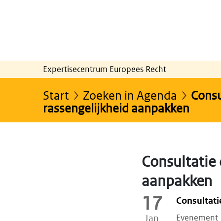
Expertisecentrum Europees Recht
Start
Zoeken in Agenda
Consul
rassengelijkheid aanpakken
Consultatie 
aanpakken
17
Consultati
Evenement
Jan