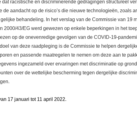
at racistische en discriminerende gedragingen structureel ver
e de aandacht op de risico’s die nieuwe technologieën, zoals artif
gelijke behandeling. In het verslag van de Commissie van 19 m
ijn 2000/43/EG werd gewezen op enkele beperkingen in het to
gewezen op de onevenredige gevolgen van de COVID-19-pandem
doel van deze raadpleging is de Commissie te helpen dergelijk
sporen en passende maatregelen te nemen om deze aan te pak
gevens ingezameld over ervaringen met discriminatie op grond 
punten over de wettelijke bescherming tegen dergelijke discrimi
ngen.
van 17 januari tot 11 april 2022.