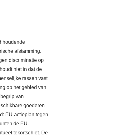
ad houdende
nische afstamming.
gen discriminatie op
houdt niet in dat de
enselijke rassen vast
ming op het gebied van
nbegrip van
beschikbare goederen
id: EU-actieplan tegen
punten de EU-
tueel tekortschiet. De