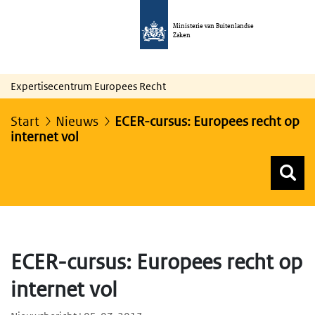
Ministerie van Buitenlandse
Zaken
Expertisecentrum Europees Recht
Start
Nieuws
ECER-cursus: Europees recht op
internet vol
Z
Z
Top menu zoeken
ECER-cursus: Europees recht op
internet vol