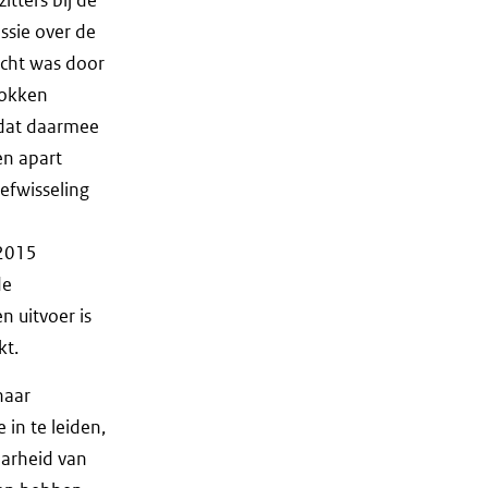
ssie over de
acht was door
rokken
 dat daarmee
en apart
efwisseling
 2015
de
n uitvoer is
kt.
haar
in te leiden,
aarheid van