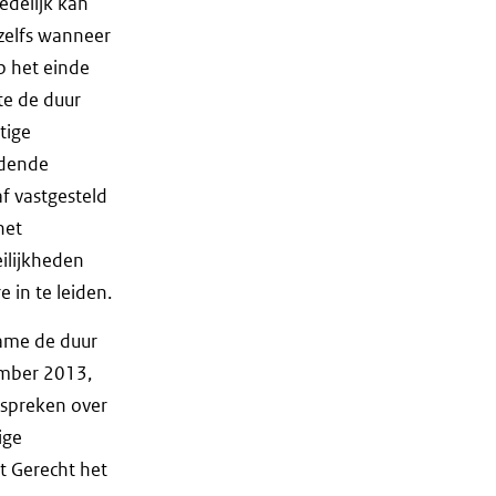
redelijk kan
 zelfs wanneer
 het einde
te de duur
tige
idende
f vastgesteld
het
ilijkheden
in te leiden.
name de duur
ember 2013,
 spreken over
ige
t Gerecht het