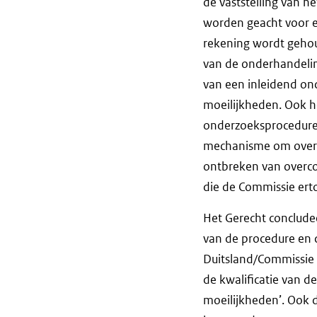
de vaststelling van he
worden geacht voor ee
rekening wordt geho
van de onderhandeling
van een inleidend on
moeilijkheden. Ook h
onderzoeksprocedure 
mechanisme om overc
ontbreken van overco
die de Commissie ert
Het Gerecht concludee
van de procedure en 
Duitsland/Commissie 
de kwalificatie van d
moeilijkheden’. Ook d