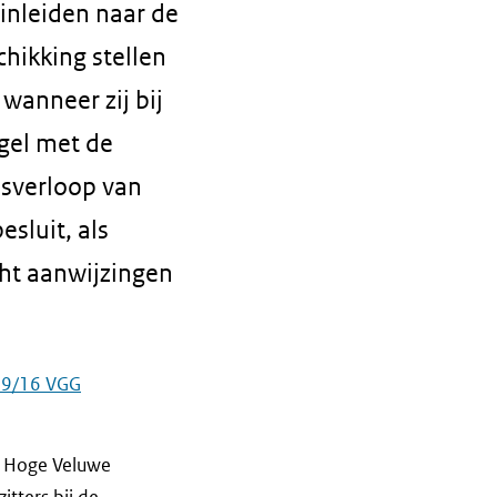
nleiden naar de
chikking stellen
wanneer zij bij
gel met de
jdsverloop van
sluit, als
cht aanwijzingen
-79/16 VGG
e Hoge Veluwe
itters bij de