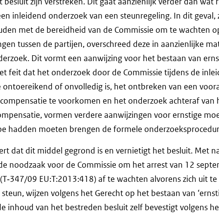
t besluit zijn verstreken. Dit gaat aanzienlijk verder dan wat 
n inleidend onderzoek van een steunregeling. In dit geval,
uden met de bereidheid van de Commissie om te wachten op
en tussen de partijen, overschreed deze in aanzienlijke ma
derzoek. Dit vormt een aanwijzing voor het bestaan van erns
et feit dat het onderzoek door de Commissie tijdens de inle
ontoereikend of onvolledig is, het ontbreken van een voora
ompensatie te voorkomen en het onderzoek achteraf van 
mpensatie, vormen verdere aanwijzingen voor ernstige moe
oe hadden moeten brengen de formele onderzoeksprocedure 
rt dat dit middel gegrond is en vernietigt het besluit. Met 
de noodzaak voor de Commissie om het arrest van 12 sept
(T‑347/09 EU:T:2013:418) af te wachten alvorens zich uit te
e steun, wijzen volgens het Gerecht op het bestaan van ‘ernst
e inhoud van het bestreden besluit zelf bevestigt volgens he