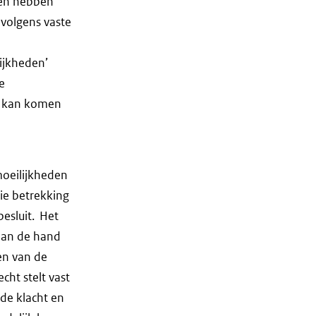
den hebben
 volgens vaste
ijkheden’
e
ng kan komen
moeilijkheden
die betrekking
esluit. Het
 aan de hand
en van de
cht stelt vast
 de klacht en