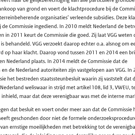
aankoop van grond en voert de klachtprocedure bij de Commi
erreinbeherende organisaties’ verleende subsidies. Deze kl
ij de Commissie ingediend. In 2010 meldt Nederland de bet
 en in 2011 keurt de Commissie die goed. Zij laat VGG weten
 is behandeld. VGG verzoekt daarop echter o.a. alsnog om e
d op haar klacht. Daarop vond tussen 2011 en 2014 een bri
en Nederland plaats. In 2014 meldt de Commissie dat de
 en de Nederland autoriteiten zijn vastgelopen aan VGG. In
ie het bestreden staatssteunbesluit waarin zij vaststelt dat 
ederland weliswaar in strijd met artikel 108, lid 3, VWEU, te
n inhield, maar dat deze verenigbaar was met de interne mar
tegen dat besluit en voert onder meer aan dat de Commissie 
heeft geschonden door niet de formele onderzoeksprocedure 
van ernstige moeilijkheden met betrekking tot de verenigb