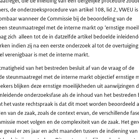
atregel, die de inleiding van een dergelijke procedure zou
rs, de onderzoeksprocedure van artikel 108, lid 2, VWEU is
ombaar wanneer de Commissie bij de beoordeling van de
een steunmaatregel met de interne markt op ‘ernstige moeil
ag zich alleen tot de in datzelfde artikel bedoelde inleidend
ken indien zij na een eerste onderzoek al tot de overtuigi
el verenigbaar is met de interne markt.
tmatigheid van het bestreden besluit af van de vraag of de
de steunmaatregel met de interne markt objectief ernstige 
ekers blijken deze ernstige moeilijkheden uit aanwijzingen 
nleidende onderzoeksfase als de inhoud van het bestreden b
t het vaste rechtspraak is dat dit moet worden beoordeeld
n van de zaak, zoals de context ervan, de verschillende fas
issie moet volgen en de complexiteit van de zaak. Het gere
e geval er zes jaar en acht maanden tussen de indiening van