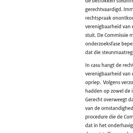
de betrokken steunma
gerechtvaardigd. Imme
rechtspraak onontko
verenigbaarheid van 
stuit. De Commissie m
onderzoeksfase beper
dat die steunmaatreg
In casu hangt de rech
verenigbaarheid van 
opriep. Volgens verzo
hadden op zowel de i
Gerecht overweegt da
van de omstandighede
procedure die de Comm
dat in het onderhavig