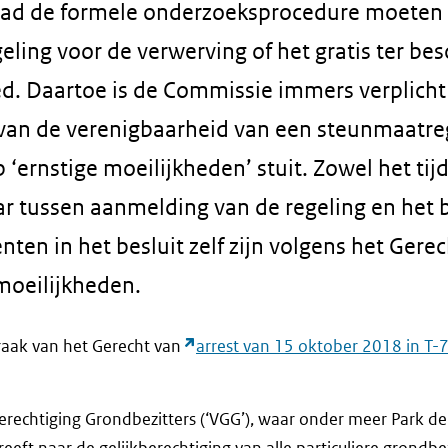
ad de formele onderzoeksprocedure moeten i
ling voor de verwerving of het gratis ter bes
d. Daartoe is de Commissie immers verplicht 
van de verenigbaarheid van een steunmaatre
 ‘ernstige moeilijkheden’ stuit. Zowel het ti
r tussen aanmelding van de regeling en het be
ten in het besluit zelf zijn volgens het Gere
 moeilijkheden.
raak van het Gerecht van
arrest van 15 oktober 2018 in T
berechtiging Grondbezitters (‘VGG’), waar onder meer Park d
reeft naar de gelijkberechtiging van alle particuliere grondbez