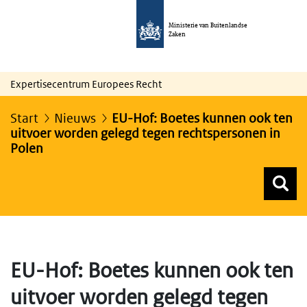
Ministerie van Buitenlandse
Zaken
Expertisecentrum Europees Recht
Start
Nieuws
EU-Hof: Boetes kunnen ook ten
uitvoer worden gelegd tegen rechtspersonen in
Polen
Z
Z
Top menu zoeken
EU-Hof: Boetes kunnen ook ten
uitvoer worden gelegd tegen