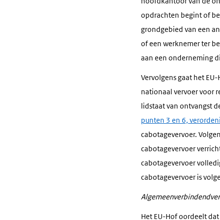
hoofdkantoor van de onde
opdrachten begint of be
grondgebied van een ande
of een werknemer ter bes
aan een onderneming di
Vervolgens gaat het EU-
nationaal vervoer voor r
lidstaat van ontvangst de 
punten 3 en 6, verorde
cabotagevervoer. Volgen
cabotagevervoer verrich
cabotagevervoer volledig
cabotagevervoer is volge
Algemeenverbindendver
Het EU-Hof oordeelt dat