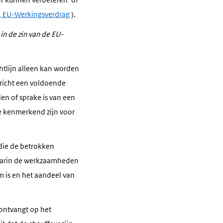
 d, EU-Werkingsverdrag
).
n de zin van de EU-
htlijn alleen kan worden
rricht een voldoende
llen of sprake is van een
e kenmerkend zijn voor
 die de betrokken
waarin de werkzaamheden
 is en het aandeel van
 ontvangt op het