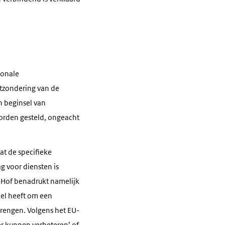
ionale
uitzondering van de
n beginsel van
worden gesteld, ongeacht
at de specifieke
ag voor diensten is
U-Hof benadrukt namelijk
oel heeft om een
brengen. Volgens het EU-
er kunnen verbeteren’ of