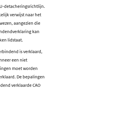
U-detacheringsrichtlijn.
elijk verwijst naar het
rwezen, aangezien die
indendverklaring kan
en lidstaat.
rbindend is verklaard,
anneer een niet
mingen moet worden
verklaard. De bepalingen
ndend verklaarde CAO