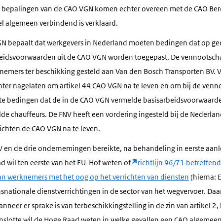
De bepalingen van de CAO VGN komen echter overeen met de CAO Be
el algemeen verbindend is verklaard.
VGN bepaalt dat werkgevers in Nederland moeten bedingen dat op g
eidsvoorwaarden uit de CAO VGN worden toegepast. De vennootsch
nemers ter beschikking gesteld aan Van den Bosch Transporten BV. 
hter nagelaten om artikel 44 CAO VGN na te leven en om bij de ven
t te bedingen dat de in de CAO VGN vermelde basisarbeidsvoorwaar
lde chauffeurs. De FNV heeft een vordering ingesteld bij de Nederlan
chten de CAO VGN na te leven.
V en de drie ondernemingen bereikte, na behandeling in eerste aan
 wil ten eerste van het EU-Hof weten of
richtlijn 96/71 betreffen
van werknemers met het oog op het verrichten van diensten
(hierna: 
nsnationale dienstverrichtingen in de sector van het wegvervoer. Da
eer er sprake is van terbeschikkingstelling in de zin van artikel 2, 
Tenslotte wil de Hoge Raad weten in welke gevallen een CAO algemeen