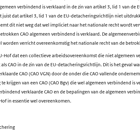
meen verbindend is verklaard in de zin van artikel 3, lid 1 van de E
 juist dat artikel 3, lid 1 van de EU-detacheringsrichtlijn niet uitdrukk
emt dit niet weg dat wel impliciet naar het nationale recht wordt ve
 betrokken CAO algemeen verbindend is verklaard. De algemeenverb
l worden verricht overeenkomstig het nationale recht van de betrokk
EU-Hof dat een collectieve arbeidsovereenkomst die niet algemeen ve
s CAO in de zin van de EU-detacheringsrichtlijn. Dit is het geval w
rklaarde CAO (CAO VGN) door de onder die CAO vallende onderne
g te krijgen van een CAO (CAO Bgv) die wel algemeen verbindend is 
verbindend verklaarde CAO en de bepalingen van de algemeen verbi
Hof in essentie wel overeenkomen.
chering