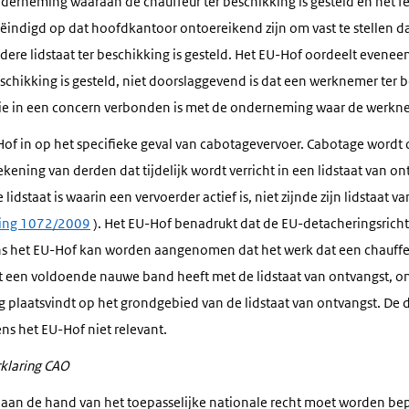
rneming waaraan de chauffeur ter beschikking is gesteld en het feit
ëindigd op dat hoofdkantoor ontoereikend zijn om vast te stellen da
re lidstaat ter beschikking is gesteld. Het EU-Hof oordeelt eveneen
chikking is gesteld, niet doorslaggevend is dat een werknemer ter b
e in een concern verbonden is met de onderneming waar de werkne
Hof in op het specifieke geval van cabotagevervoer. Cabotage wordt
ekening van derden dat tijdelijk wordt verricht in een lidstaat van on
lidstaat is waarin een vervoerder actief is, niet zijnde zijn lidstaat va
ning 1072/2009
). Het EU-Hof benadrukt dat de EU-detacheringsrichtl
s het EU-Hof kan worden aangenomen dat het werk dat een chauffeu
t een voldoende nauwe band heeft met de lidstaat van ontvangst, o
 plaatsvindt op het grondgebied van de lidstaat van ontvangst. De 
ns het EU-Hof niet relevant.
klaring CAO
 aan de hand van het toepasselijke nationale recht moet worden bep