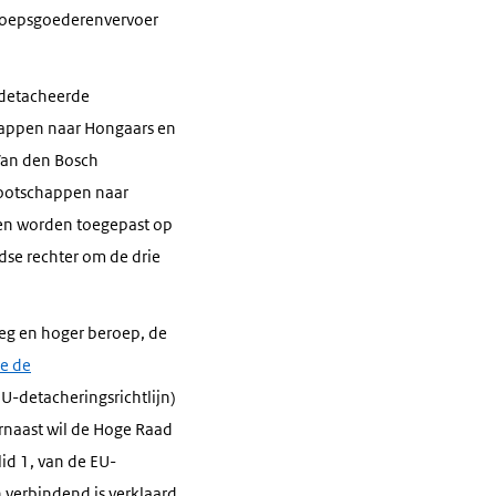
roepsgoederenvervoer
edetacheerde
appen naar Hongaars en
Van den Bosch
nootschappen naar
den worden toegepast op
dse rechter om de drie
leg en hoger beroep, de
de de
EU-detacheringsrichtlijn)
arnaast wil de Hoge Raad
lid 1, van de EU-
 verbindend is verklaard