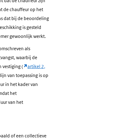
 dat de chauffeur zijn
t de chauffeur op het
s dat bij de beoordeling
eschikking is gesteld
mer gewoonlijk werkt.
 omschreven als
tvangst, waarbij de
n vestiging (
artikel 2,
ijn van toepassing is op
r in het kader van
mdat het
duur van het
aald of een collectieve