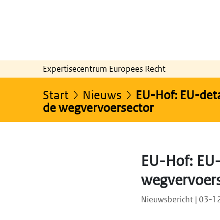
Expertisecentrum Europees Recht
Start
Nieuws
EU-Hof: EU-deta
de wegvervoersector
EU-Hof: EU-
wegvervoers
Nieuwsbericht | 03-