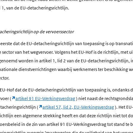
id 1, van de EU-detacheringsrichtlijn.
cheringsrichtlijn op de vervoerssector
eerste dat de EU-detacheringsrichtlijn van toepassing is op transnat
e sector van het wegvervoer. Volgens het EU-Hof is de richtlijn, met 
genoemd worden in artikel 1, lid 2 van de EU-detacheringsrichtlijn, i
snationale dienstverrichtingen waarbij werknemers ter beschikking 
ctor.
EU-Hof dat de EU-detacheringsrichtlijn van toepassing is, ondanks d
voer (
artikel 91 EU-Werkingsverdrag
) niet naast de rechtsgrondsl
cheringsrichtlijn (
artikel 57, lid 2, EU-Werkingsverdrag
). Het E
chtlijn een algemene strekking heeft en dat deze richtlijn niet tot d
ersbeleid in de zin van artikel 91 EU-Werkingsverdrag tot stand te 
ringsrichtlijn evenmin ‘maatregelen die de veiligheid van het vervo