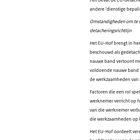
andere ‘dienstige bepali
Omstandigheden om te bep
detacheringsrichtlijn
Het EU-Hof brengt in he
beschouwd als gedetache
nauwe band vertoont met
voldoende nauwe band mo
de werkzaamheden van 
Factoren die een rol sp
werknemer verricht op h
van die werknemer verba
die werkzaamheden op he
Het EU-Hof oordeelt verd