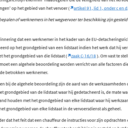
ngen’ op het gebied van het vervoer (
artikel 91, lid 1, onder c en
alen of werknemers in het wegvervoer ter beschikking zijn gesteld i
rinnering dat een werknemer in het kader van de EU-detacheringsric
erd op het grondgebied van een lidstaat indien het werk dat hij ve
 het grondgebied van die lidstaat (
zaak C-16/18
). Om vast te ste
et een algehele beoordeling worden verricht van alle factoren di
de betrokken werknemer.
elen bij de algehele beoordeling zijn de aard van de werkzaamheden
et grondgebied van de lidstaat waar hij gedetacheerd is, de mate 
nd houden met het grondgebied van elke lidstaat waar hij werkzaam
t grondgebied van elke lidstaat in de vervoersdienst als geheel.
er dat het feit dat een chauffeur de instructies voor zijn opdrachten