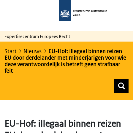
Ministerie van Buitenlandse
Zaken
Expertisecentrum Europees Recht
Start
Nieuws
EU-Hof: illegaal binnen reizen
EU door derdelander met minderjarigen voor wie
deze verantwoordelijk is betreft geen strafbaar
feit
Z
Z
Top menu zoeken
EU-Hof: illegaal binnen reizen