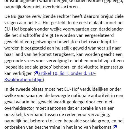
omstandigheden waarin dergelijke daden worden gepleegd,
namelijk door niet-overheidsactoren.
De Bulgaarse verwijzende rechter heeft daarom prejudiciële
vragen aan het EU-Hof gesteld. In de eerste plaats moet het
EU-Hof bepalen onder welke voorwaarden een derdelander
die het slachtoffer dreigt te worden van eergerelateerd
geweld of een gedwongen huwelijk en het risico loopt te
worden blootgesteld aan huiselijk geweld wanneer zij naar
haar land van herkomst terugkeert, kan worden geacht een
gegronde vrees voor vervolging te hebben omdat zij tot een
‘bepaalde sociale groep’ behoort, en de vluchtelingenstatus
kan verkrijgen (
artikel 10, lid 1, onder d, EU-
Kwalificatierichtlijn
).
In de tweede plaats moet het EU-Hof verduidelijken onder
welke voorwaarden de bevoegde nationale autoriteit in een
geval waarin het geweld wordt gepleegd door een niet-
overheidsactor moet aantonen dat er sprake is van een
oorzakelijk verband tussen de reden voor vervolging,
namelijk het behoren tot een bepaalde sociale groep, en het
ontbreken van bescherming in het land van herkomst (