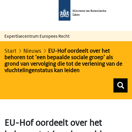
Ministerie van Buitenlandse
Zaken
Expertisecentrum Europees Recht
Start
Nieuws
EU-Hof oordeelt over het
behoren tot ‘een bepaalde sociale groep’ als
grond van vervolging die tot de verlening van de
vluchtelingenstatus kan leiden
Z
Z
Top menu zoeken
EU-Hof oordeelt over het