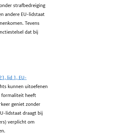
onder strafbedreiging
en andere EU-lidstaat
binnenkomen. Tevens
ctiestelsel dat bij
21, lid 1, EU-
chts kunnen uitoefenen
 formaliteit heeft
rkeer geniet zonder
U-lidstaat draagt bij
rs) verplicht om
en.