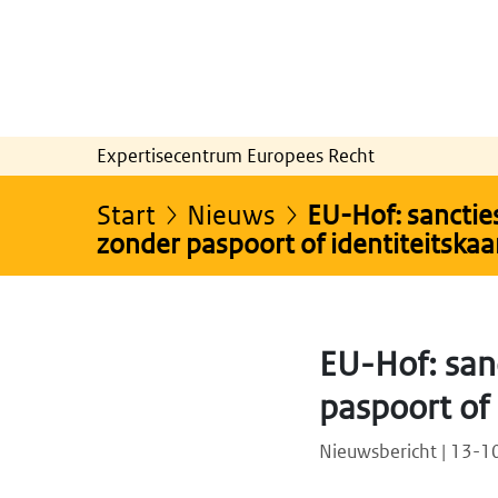
Expertisecentrum Europees Recht
Start
Nieuws
EU-Hof: sancties
zonder paspoort of identiteitskaa
EU-Hof: sanc
paspoort of 
Nieuwsbericht | 13-