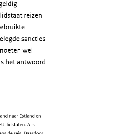
geldig
lidstaat reizen
gebruikte
gelegde sancties
 moeten wel
 is het antwoord
land naar Estland en
U-lidstaten. A is
ns de reis. Daardoor