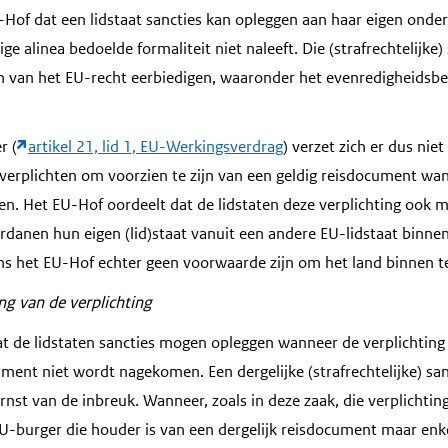
-Hof dat een lidstaat sancties kan opleggen aan haar eigen ond
ge alinea bedoelde formaliteit niet naleeft. Die (strafrechtelijke
 van het EU-recht eerbiedigen, waaronder het evenredigheidsbe
r (
artikel 21, lid 1, EU-Werkingsverdrag
) verzet zich er dus niet
erplichten om voorzien te zijn van een geldig reisdocument wan
zen. Het EU-Hof oordeelt dat de lidstaten deze verplichting ook
danen hun eigen (lid)staat vanuit een andere EU-lidstaat binn
ens het EU-Hof echter geen voorwaarde zijn om het land binnen 
ing van de verplichting
t de lidstaten sancties mogen opleggen wanneer de verplichting 
ument niet wordt nagekomen. Een dergelijke (strafrechtelijke) sa
rnst van de inbreuk. Wanneer, zoals in deze zaak, die verplichtin
burger die houder is van een dergelijk reisdocument maar enke