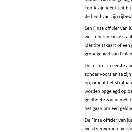
kon A zijn identiteit b
de hand van zijn rijbewi
Een Finse officier van 
wet moeten Finse staats
identiteitskaart of een
grondgebied van Finla
De rechter in eerste aa
zonder voorzien te zijn
op, omdat het strafbar
worden opgelegd op bas
geldboete zou namelij
het gaan om een geldb
De Finse officier van j
werd verworpen. Vervol