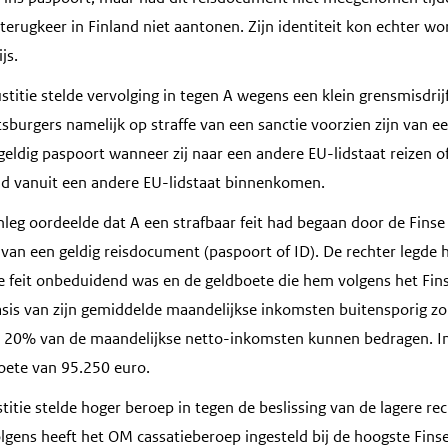
ij terugkeer in Finland niet aantonen. Zijn identiteit kon echter w
js.
justitie stelde vervolging in tegen A wegens een klein grensmisdrij
burgers namelijk op straffe van een sanctie voorzien zijn van ee
 geldig paspoort wanneer zij naar een andere EU-lidstaat reizen o
nd vanuit een andere EU-lidstaat binnenkomen.
nleg oordeelde dat A een strafbaar feit had begaan door de Finse
 van een geldig reisdocument (paspoort of ID). De rechter legde 
e feit onbeduidend was en de geldboete die hem volgens het Fins
is van zijn gemiddelde maandelijkse inkomsten buitensporig zo
k 20% van de maandelijkse netto-inkomsten kunnen bedragen. In
oete van 95.250 euro.
ustitie stelde hoger beroep in tegen de beslissing van de lagere re
gens heeft het OM cassatieberoep ingesteld bij de hoogste Finse 