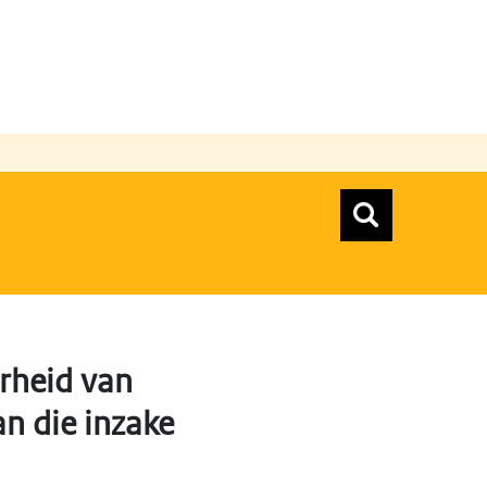
n
Zoeken
Zoekform
Top menu zoeken
arheid van
n die inzake