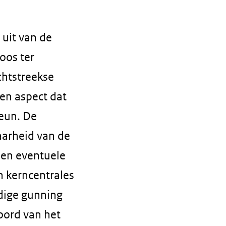
uit van de
oos ter
chtstreekse
en aspect dat
teun. De
aarheid van de
een eventuele
 kerncentrales
jdige gunning
oord van het