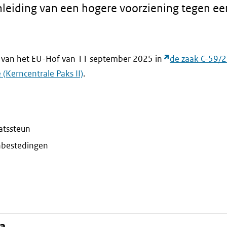
leiding van een hogere voorziening tegen een
st van het EU-Hof van 11 september 2025 in
de zaak C-59/2
(Kerncentrale Paks II)
.
atssteun
nbestedingen
na