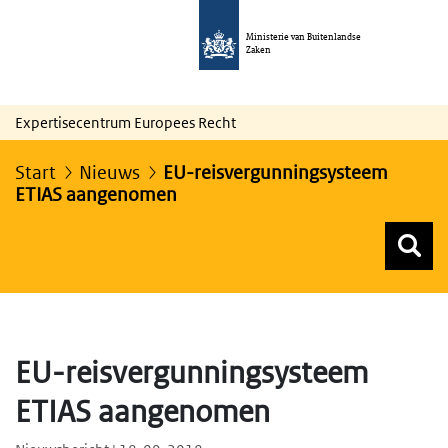
Ministerie van Buitenlandse
Zaken
Expertisecentrum Europees Recht
Start
Nieuws
EU-reisvergunningsysteem
ETIAS aangenomen
Z
Z
Top menu zoeken
EU-reisvergunningsysteem
ETIAS aangenomen