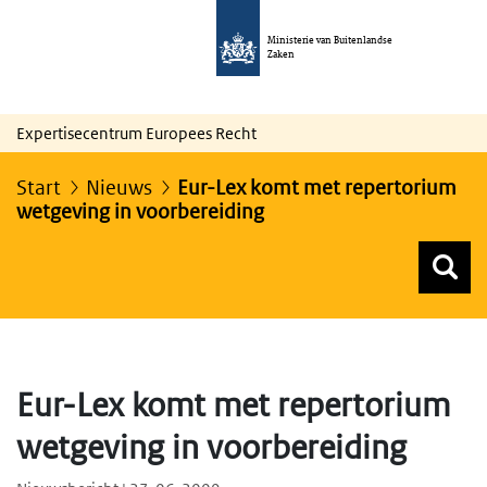
Ministerie van Buitenlandse
Zaken
Expertisecentrum Europees Recht
Start
Nieuws
Eur-Lex komt met repertorium
wetgeving in voorbereiding
Z
Z
Top menu zoeken
Eur-Lex komt met repertorium
wetgeving in voorbereiding