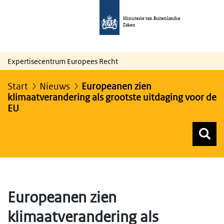
Ministerie van Buitenlandse
Zaken
Expertisecentrum Europees Recht
Start
Nieuws
Europeanen zien
klimaatverandering als grootste uitdaging voor de
EU
Z
Z
Top menu zoeken
Europeanen zien
klimaatverandering als