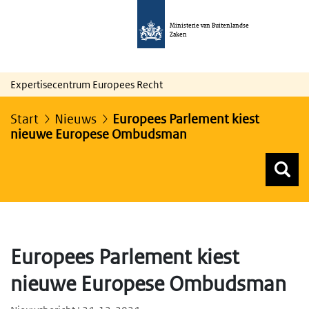
Ministerie van Buitenlandse
Zaken
Expertisecentrum Europees Recht
Start
Nieuws
Europees Parlement kiest
nieuwe Europese Ombudsman
Z
Z
Top menu zoeken
Europees Parlement kiest
nieuwe Europese Ombudsman